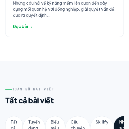
Những câu hỏi về kỹ năng mềm liên quan đến xây
dựng mối quan hệ với đồng nghiệp, giải quyết vấn đề,
đưa ra quyết định,...
Đọc bài →
TOÀN BỘ BÀI VIẾT
Tất cả bài viết
Tất
Tuyển
Biểu
Câu
Skillify
Nhân
cả
dụng
mẫu
chuyện
sự