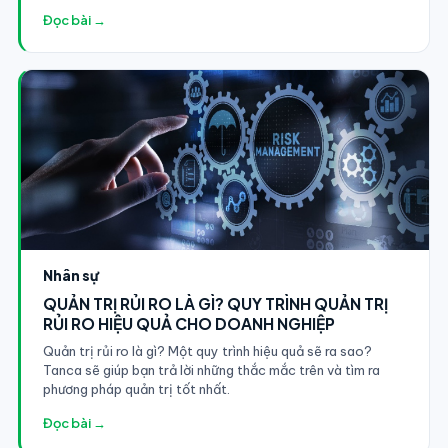
Đọc bài →
Nhân sự
QUẢN TRỊ RỦI RO LÀ GÌ? QUY TRÌNH QUẢN TRỊ
RỦI RO HIỆU QUẢ CHO DOANH NGHIỆP
Quản trị rủi ro là gì? Một quy trình hiệu quả sẽ ra sao?
Tanca sẽ giúp bạn trả lời những thắc mắc trên và tìm ra
phương pháp quản trị tốt nhất.
Đọc bài →