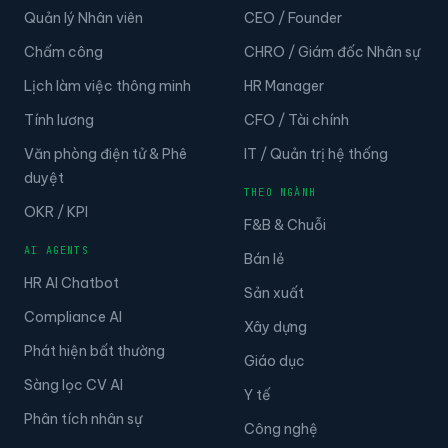
Quản lý Nhân viên
CEO / Founder
Chấm công
CHRO / Giám đốc Nhân sự
Lịch làm việc thông minh
HR Manager
Tính lương
CFO / Tài chính
Văn phòng điện tử & Phê
IT / Quản trị hệ thống
duyệt
THEO NGÀNH
OKR / KPI
F&B & Chuỗi
AI AGENTS
Bán lẻ
HR AI Chatbot
Sản xuất
Compliance AI
Xây dựng
Phát hiện bất thường
Giáo dục
Sàng lọc CV AI
Y tế
Phân tích nhân sự
Công nghệ