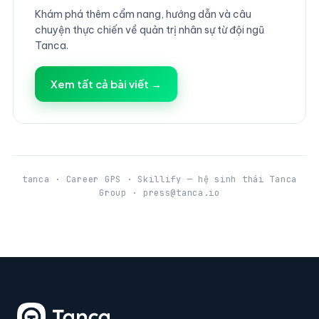
Khám phá thêm cẩm nang, hướng dẫn và câu
chuyện thực chiến về quản trị nhân sự từ đội ngũ
Tanca.
Xem tất cả bài viết →
tanca · Career GPS · Skillify — hệ sinh thái Tanca
Group · press@tanca.io