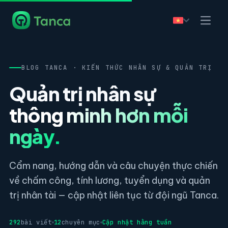
BLOG TANCA · KIẾN THỨC NHÂN SỰ & QUẢN TRỊ
Quản trị nhân sự
thông minh hơn mỗi
ngày.
Cẩm nang, hướng dẫn và câu chuyện thực chiến
về chấm công, tính lương, tuyển dụng và quản
trị nhân tài — cập nhật liên tục từ đội ngũ Tanca.
292
bài viết
12
chuyên mục
Cập nhật hằng tuần