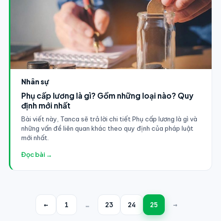
Nhân sự
Phụ cấp lương là gì? Gồm những loại nào? Quy
định mới nhất
Bài viết này, Tanca sẽ trả lời chi tiết Phụ cấp lương là gì và
những vấn đề liên quan khác theo quy định của pháp luật
mới nhất.
Đọc bài →
←
1
…
23
24
25
→