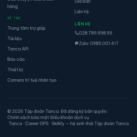
Giá bán
hàng
Liên hệ
HỖ TRỢ
LIÊN HỆ
Trung tâm trợ giúp
028.789.998.99
Tài liệu
Zalo: 0985.001.417
Tanca API
Báo cáo
Thiết bị
Camera trí tuệ nhân tạo
© 2026 Tập đoàn Tanca. Đã đăng ký bản quyền.
·
Chính sách bảo mật
·
Điều khoản dịch vụ
Tanca · Career GPS · Skillify — hệ sinh thái Tập đoàn Tanca