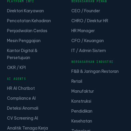
PLATFORM INTI
BERDASARKAN PERAN
Direktori Karyawan
CEO / Founder
Pencatatan Kehadiran
CHRO / Direktur HR
Penjadwalan Cerdas
HR Manager
Mesin Penggajian
CFO / Keuangan
Kantor Digital &
IT / Admin Sistem
Persetujuan
BERDASARKAN INDUSTRI
OKR / KPI
F&B & Jaringan Restoran
AI AGENTS
Retail
HR AI Chatbot
Manufaktur
Compliance AI
Konstruksi
Deteksi Anomali
Pendidikan
CV Screening AI
Kesehatan
Analitik Tenaga Kerja