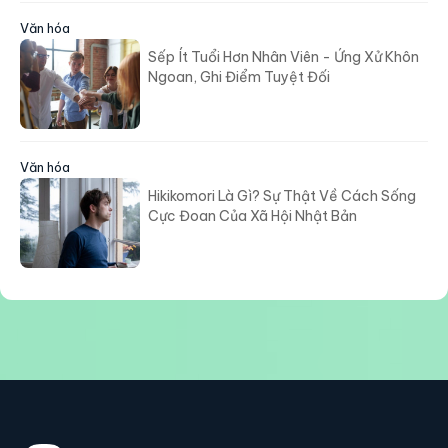
Văn hóa
Sếp Ít Tuổi Hơn Nhân Viên - Ứng Xử Khôn
Ngoan, Ghi Điểm Tuyệt Đối
Văn hóa
Hikikomori Là Gì? Sự Thật Về Cách Sống
Cực Đoan Của Xã Hội Nhật Bản