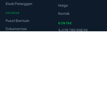
Kisah Pelanggan
Harga
DUKUNGAN
Kontak
Pusat Bantuan
KONTAK
Dokumentasi
028.789.998.99
Tanca API
Zalo: 0985.001.417
Laporan
Perangkat
Kamera Kecerdasan
Buatan
© 2026 Tanca Group. Hak cipta dilindungi.
·
Kebijakan Privasi
·
Syarat Layanan
Tanca · Career GPS · Skillify — ekosistem Tanca Group