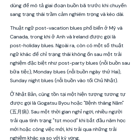
dùng để mô tả giai đoạn buồn bã trước khi chuyển
sang trạng thái trầm cảm nghiêm trọng và kéo dài.
Thuật ngữ post-vacation blues phổ biến ở Mỹ và
Canada, trong khi ở Anh và Ireland được gọi là
post-holiday blues. Ngoài ra, còn có một số thuật
ngữ khác để chỉ trạng thái không ổn sau một trải
nghiệm đặc biệt như post-party blues (nỗi buồn sau
bữa tiệc), Monday blues (nỗi buồn ngày thứ Hai),
Sunday night blues (nỗi buồn vào tối Chủ Nhật).
Ở Nhật Bản, cũng tồn tại một hiện tượng tương tự
được gọi là Gogatsu Byou hoặc "Bệnh tháng Năm"
(五月病). Sau một thời gian nghỉ ngơi, nhiều người
trải qua tình trạng "tụt mood" khi bắt đầu năm học
mới hoặc công việc mới, khi trải qua những trải
nghiệm khác xa so với kỳ vọng.