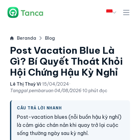
Beranda
Blog
Post Vacation Blue Là
Gì? Bí Quyết Thoát Khỏi
Hội Chứng Hậu Kỳ Nghỉ
Lê Thị Thuỳ Vi
·
15/04/2024
·
Tanggal pembaruan
04/08/2026
·
10 phút đọc
CÂU TRẢ LỜI NHANH
Post-vacation blues (nỗi buồn hậu kỳ nghỉ)
là cảm giác chán nản khi quay trở lại cuộc
sống thường ngày sau kỳ nghỉ.