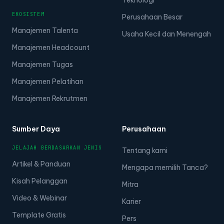
Teknologi
EKOSISTEM
Perusahaan Besar
Manajemen Talenta
Usaha Kecil dan Menengah
Manajemen Headcount
Manajemen Tugas
Manajemen Pelatihan
Manajemen Rekrutmen
Sumber Daya
Perusahaan
JELAJAH BERDASARKAN JENIS
Tentang kami
Artikel & Panduan
Mengapa memilih Tanca?
Kisah Pelanggan
Mitra
Video & Webinar
Karier
Template Gratis
Pers