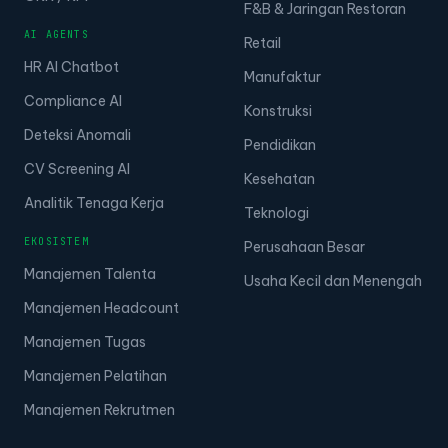
F&B & Jaringan Restoran
AI AGENTS
Retail
HR AI Chatbot
Manufaktur
Compliance AI
Konstruksi
Deteksi Anomali
Pendidikan
CV Screening AI
Kesehatan
Analitik Tenaga Kerja
Teknologi
EKOSISTEM
Perusahaan Besar
Manajemen Talenta
Usaha Kecil dan Menengah
Manajemen Headcount
Manajemen Tugas
Manajemen Pelatihan
Manajemen Rekrutmen