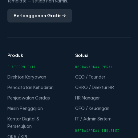
template — setiap hari Kamis.
Berlangganan Gratis
Produk
Solusi
PLATFORM INTI
BERDASARKAN PERAN
Direktori Karyawan
CEO / Founder
Pencatatan Kehadiran
CHRO / Direktur HR
Penjadwalan Cerdas
HR Manager
Mesin Penggajian
CFO / Keuangan
Kantor Digital &
IT / Admin Sistem
Persetujuan
BERDASARKAN INDUSTRI
OKR / KPI