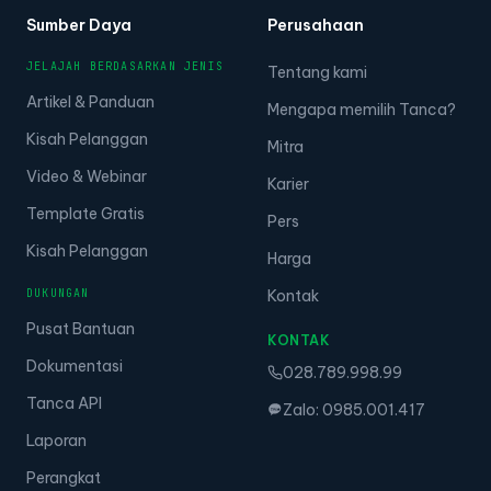
Sumber Daya
Perusahaan
JELAJAH BERDASARKAN JENIS
Tentang kami
Artikel & Panduan
Mengapa memilih Tanca?
Kisah Pelanggan
Mitra
Video & Webinar
Karier
Template Gratis
Pers
Kisah Pelanggan
Harga
DUKUNGAN
Kontak
Pusat Bantuan
KONTAK
Dokumentasi
028.789.998.99
Tanca API
Zalo: 0985.001.417
Laporan
Perangkat