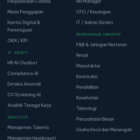
Penjadwalan Cerdas
HR Manager
Mesin Penggajian
CFO / Keuangan
Kantor Digital &
IT / Admin Sistem
Persetujuan
BERDASARKAN INDUSTRI
OKR / KPI
F&B & Jaringan Restoran
AI AGENTS
Retail
HR AI Chatbot
Manufaktur
Compliance AI
Konstruksi
Deteksi Anomali
Pendidikan
CV Screening AI
Kesehatan
Analitik Tenaga Kerja
Teknologi
EKOSISTEM
Perusahaan Besar
Manajemen Talenta
Usaha Kecil dan Menengah
Manajemen Headcount