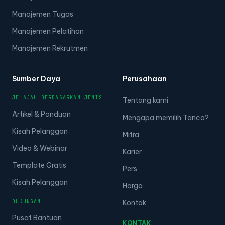
Manajemen Tugas
Manajemen Pelatihan
Manajemen Rekrutmen
Sumber Daya
Perusahaan
JELAJAH BERDASARKAN JENIS
Tentang kami
Artikel & Panduan
Mengapa memilih Tanca?
Kisah Pelanggan
Mitra
Video & Webinar
Karier
Template Gratis
Pers
Kisah Pelanggan
Harga
DUKUNGAN
Kontak
Pusat Bantuan
KONTAK