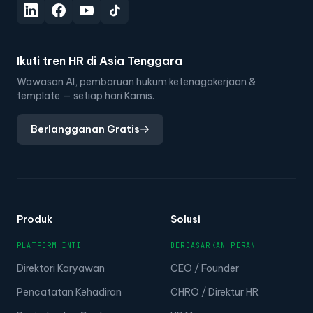
Ikuti tren HR di Asia Tenggara
Wawasan AI, pembaruan hukum ketenagakerjaan &
template — setiap hari Kamis.
Berlangganan Gratis
Produk
Solusi
PLATFORM INTI
BERDASARKAN PERAN
Direktori Karyawan
CEO / Founder
Pencatatan Kehadiran
CHRO / Direktur HR