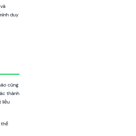
 và
 mình duy
nào cũng
hác thành
 liệu
 thể