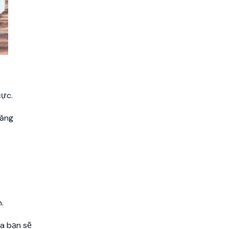
cực.
năng
.
ủa bạn sẽ