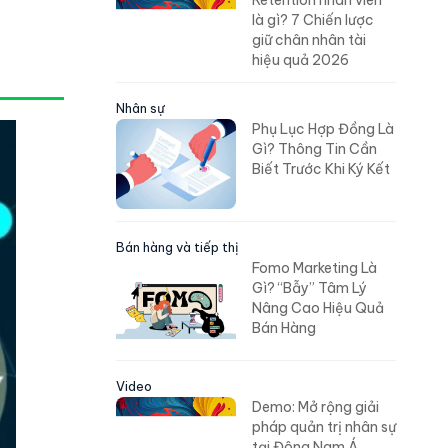
Retention nhân viên
là gì? 7 Chiến lược
giữ chân nhân tài
hiệu quả 2026
Nhân sự
Phụ Lục Hợp Đồng Là
Gì? Thông Tin Cần
Biết Trước Khi Ký Kết
Bán hàng và tiếp thị
Fomo Marketing Là
Gì? “Bẫy” Tâm Lý
Nâng Cao Hiệu Quả
Bán Hàng
Video
Demo: Mở rộng giải
pháp quản trị nhân sự
tại Đông Nam Á