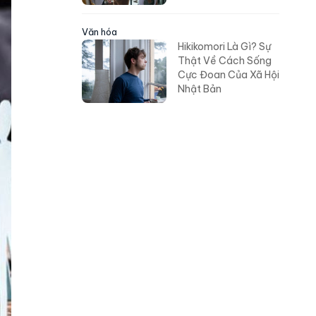
Tuyệt Đối
Văn hóa
Hikikomori Là Gì? Sự
Thật Về Cách Sống
Cực Đoan Của Xã Hội
Nhật Bản