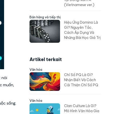
(Vietnamese ver.)
Bán hàng và tiếp thị
Hiệu Ứng Domino Là
Gì? Nguyên Tắc,
Cách Áp Dụng Và
Những Bài Học Giá Trị
Artikel terkait
Văn hóa
Chỉ Số PQ Là Gì?
 nói
Nhận Biết Và Cách
ớc muốn,
Cải Thiện Chỉ Số PQ
uộc sống.
Văn hóa
Clan Culture Là Gì?