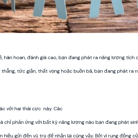
vẻ, hân hoan, đánh giá cao, bạn đang phát ra năng lượng tích 
 thẳng, tức giận, thất vọng hoặc buồn bã, bạn đang phát ra 
ác với hai thái cực này. Các
mà chỉ phản ứng với bất kỳ năng lượng nào bạn đang phát sinh
 hiệu gửi đến vũ trụ để nhận lại cũng vậy. Bởi vì rung động c