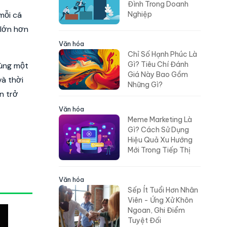
Mô Hình Văn Hóa Gia
Đình Trong Doanh
mỗi cá
Nghiệp
 lớn hơn
Văn hóa
Chỉ Số Hạnh Phúc Là
cùng một
Gì? Tiêu Chí Đánh
và thời
Giá Này Bao Gồm
n trở
Những Gì?
Văn hóa
Meme Marketing Là
Gì? Cách Sử Dụng
Hiệu Quả Xu Hướng
Mới Trong Tiếp Thị
Văn hóa
Sếp Ít Tuổi Hơn Nhân
Viên - Ứng Xử Khôn
Ngoan, Ghi Điểm