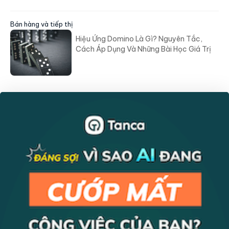
Bán hàng và tiếp thị
Hiệu Ứng Domino Là Gì? Nguyên Tắc,
Cách Áp Dụng Và Những Bài Học Giá Trị