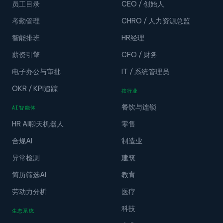
员工目录
CEO / 创始人
考勤管理
CHRO / 人力资源总监
智能排班
HR经理
薪资引擎
CFO / 财务
电子办公与审批
IT / 系统管理员
OKR / KPI追踪
按行业
餐饮与连锁
AI智能体
HR AI聊天机器人
零售
合规AI
制造业
异常检测
建筑
简历筛选AI
教育
劳动力分析
医疗
科技
生态系统