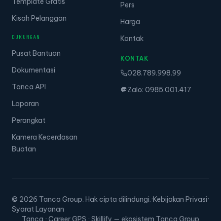
Template Gratis
Pers
Kisah Pelanggan
Harga
DUKUNGAN
Kontak
Pusat Bantuan
KONTAK
Dokumentasi
028.789.998.99
Tanca API
Zalo: 0985.001.417
Laporan
Perangkat
Kamera Kecerdasan
Buatan
© 2026 Tanca Group. Hak cipta dilindungi.
·
Kebijakan Privasi
·
Syarat Layanan
Tanca · Career GPS · Skillify — ekosistem Tanca Group