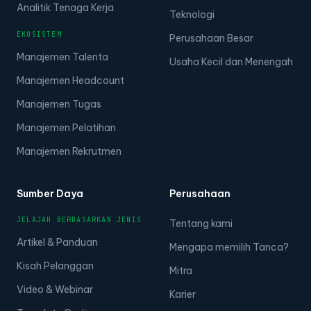
Analitik Tenaga Kerja
Teknologi
EKOSISTEM
Perusahaan Besar
Manajemen Talenta
Usaha Kecil dan Menengah
Manajemen Headcount
Manajemen Tugas
Manajemen Pelatihan
Manajemen Rekrutmen
Sumber Daya
Perusahaan
JELAJAH BERDASARKAN JENIS
Tentang kami
Artikel & Panduan
Mengapa memilih Tanca?
Kisah Pelanggan
Mitra
Video & Webinar
Karier