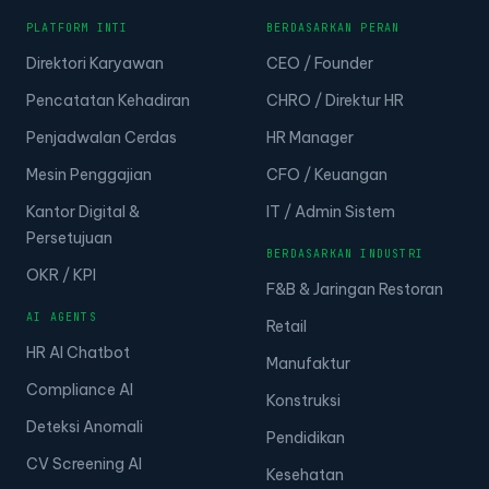
PLATFORM INTI
BERDASARKAN PERAN
Direktori Karyawan
CEO / Founder
Pencatatan Kehadiran
CHRO / Direktur HR
Penjadwalan Cerdas
HR Manager
Mesin Penggajian
CFO / Keuangan
Kantor Digital &
IT / Admin Sistem
Persetujuan
BERDASARKAN INDUSTRI
OKR / KPI
F&B & Jaringan Restoran
AI AGENTS
Retail
HR AI Chatbot
Manufaktur
Compliance AI
Konstruksi
Deteksi Anomali
Pendidikan
CV Screening AI
Kesehatan