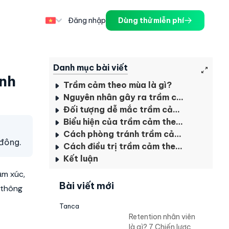
Đăng nhập
Dùng thử miễn phí
Danh mục bài viết
nh
Trầm cảm theo mùa là gì?
Nguyên nhân gây ra trầm cảm theo mùa
Đối tượng dễ mắc trầm cảm theo mùa
Biểu hiện của trầm cảm theo mùa nào?
Cách phòng tránh trầm cảm theo mùa
 đông.
Cách điều trị trầm cảm theo mùa hiệu quả
Kết luận
ảm xúc,
Bài viết mới
 thông
Tanca
Retention nhân viên
là gì? 7 Chiến lược