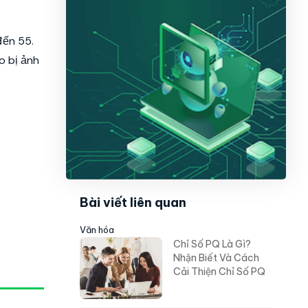
đến 55.
o bị ảnh
Bài viết liên quan
Văn hóa
Chỉ Số PQ Là Gì?
Nhận Biết Và Cách
Cải Thiện Chỉ Số PQ