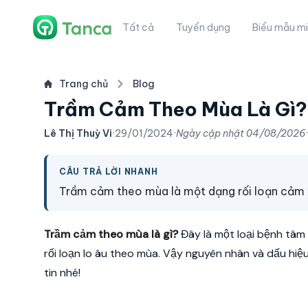
Tất cả
Tuyển dụng
Biểu mẫu mi
Trang chủ
Blog
Trầm Cảm Theo Mùa Là Gì?
Lê Thị Thuỳ Vi
·
29/01/2024
·
Ngày cập nhật
04/08/2026
·
CÂU TRẢ LỜI NHANH
Trầm cảm theo mùa là một dạng rối loạn cảm 
Trầm cảm theo mùa là gì?
Đây là một loại bệnh tâm l
rối loạn lo âu theo mùa. Vậy nguyên nhân và dấu hiệu 
tin nhé!