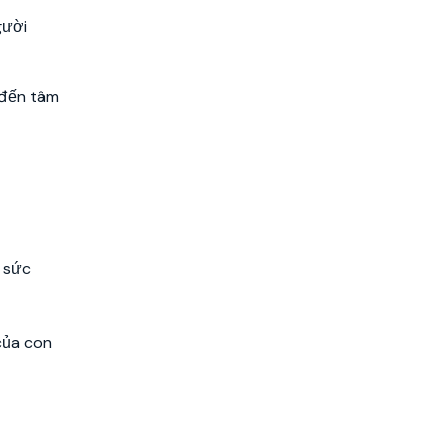
gười
 đến tâm
m sức
của con