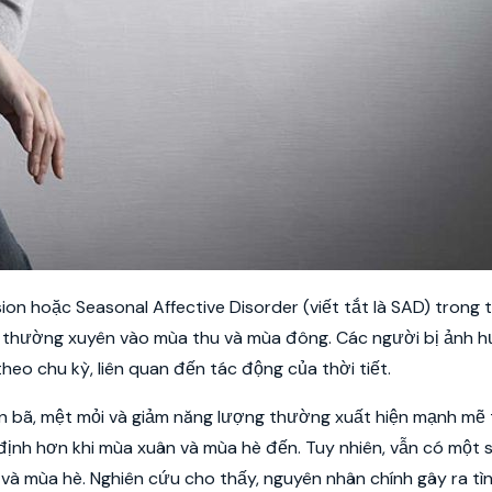
n hoặc Seasonal Affective Disorder (viết tắt là SAD) trong 
ện thường xuyên vào mùa thu và mùa đông. Các người bị ảnh 
heo chu kỳ, liên quan đến tác động của thời tiết.
ồn bã, mệt mỏi và giảm năng lượng thường xuất hiện mạnh mẽ
ịnh hơn khi mùa xuân và mùa hè đến. Tuy nhiên, vẫn có một s
à mùa hè. Nghiên cứu cho thấy, nguyên nhân chính gây ra tì