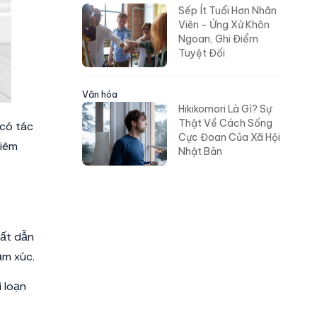
Sếp Ít Tuổi Hơn Nhân
Viên - Ứng Xử Khôn
Ngoan, Ghi Điểm
Tuyệt Đối
Văn hóa
Hikikomori Là Gì? Sự
Thật Về Cách Sống
 có tác
Cực Đoan Của Xã Hội
hiêm
Nhật Bản
hất dẫn
ảm xúc.
 loạn