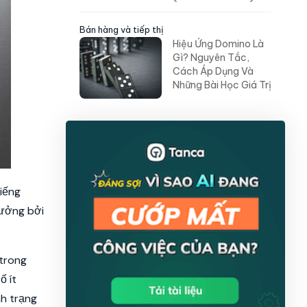
Bán hàng và tiếp thị
Hiệu Ứng Domino Là
Gì? Nguyên Tắc,
Cách Áp Dụng Và
Những Bài Học Giá Trị
tiếng
hưởng bởi
 trong
ố ít
nh trạng