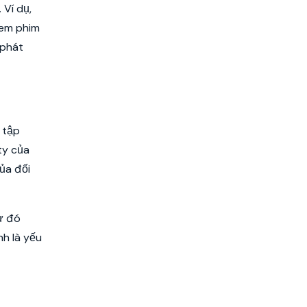
 Ví dụ,
xem phim
 phát
 tập
ty của
ủa đối
từ đó
nh là yếu