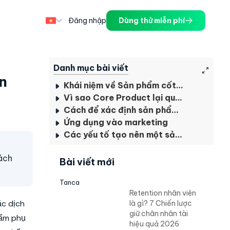
Đăng nhập
Dùng thử miễn phí
Danh mục bài viết
an
Khái niệm về Sản phẩm cốt lõi (Core Product)
Vì sao Core Product lại quan trọng với doanh nghiệp
Cách để xác định sản phẩm cốt lõi
Ứng dụng vào marketing
Các yếu tố tạo nên một sản phẩm cốt lõi mạnh mẽ
hách
Bài viết mới
Tanca
Retention nhân viên
ặc dịch
là gì? 7 Chiến lược
giữ chân nhân tài
hẩm phụ
hiệu quả 2026