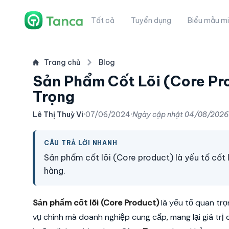
Tất cả
Tuyển dụng
Biểu mẫu mi
Trang chủ
Blog
Sản Phẩm Cốt Lõi (Core Produ
Trọng
Lê Thị Thuỳ Vi
·
07/06/2024
·
Ngày cập nhật
04/08/2026
CÂU TRẢ LỜI NHANH
Sản phẩm cốt lõi (Core product) là yếu tố cốt l
hàng.
Sản phẩm cốt lõi (Core Product)
là yếu tố quan trọ
vụ chính mà doanh nghiệp cung cấp, mang lại giá trị