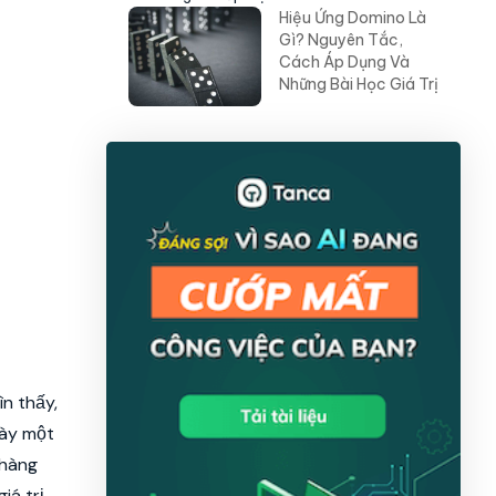
Hiệu Ứng Domino Là
Gì? Nguyên Tắc,
Cách Áp Dụng Và
Những Bài Học Giá Trị
n thấy,
bày một
 hàng
iá trị