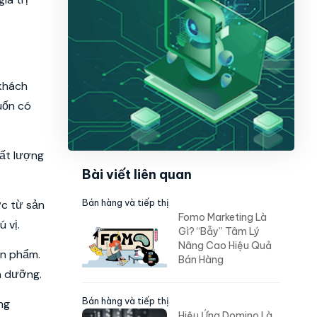
 khách
uốn có
hất lượng
Bài viết liên quan
Bán hàng và tiếp thị
c từ sản
Fomo Marketing Là
 vị.
Gì? “Bẫy” Tâm Lý
Nâng Cao Hiệu Quả
ản phẩm.
Bán Hàng
h dưỡng.
Bán hàng và tiếp thị
ng
Hiệu Ứng Domino Là