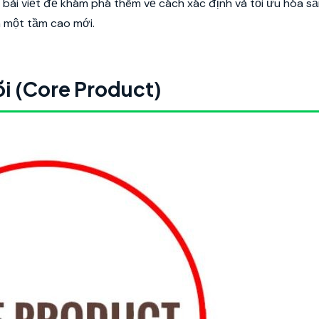
bài viết để khám phá thêm về cách xác định và tối ưu hóa 
n một tầm cao mới.
lõi (Core Product)