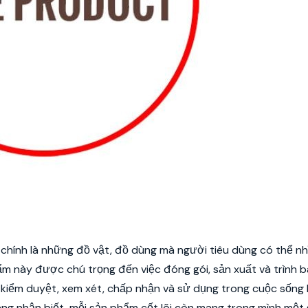
chính là những đồ vật, đồ dùng mà người tiêu dùng có thể nhì
m này được chú trọng đến việc đóng gói, sản xuất và trình 
kiểm duyệt, xem xét, chấp nhận và sử dụng trong cuộc sống
ng nhận biết, mỗi sản phẩm cốt lõi còn mang trong mình một g