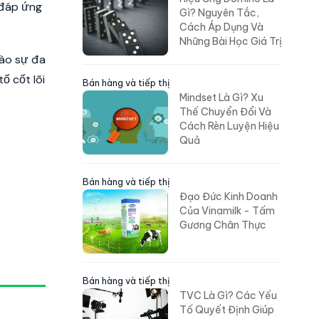
 đáp ứng
Gì? Nguyên Tắc,
Cách Áp Dụng Và
Những Bài Học Giá Trị
vào sự đa
ố cốt lõi
Bán hàng và tiếp thị
Mindset Là Gì? Xu
Thế Chuyển Đổi Và
Cách Rèn Luyện Hiệu
Quả
Bán hàng và tiếp thị
Đạo Đức Kinh Doanh
Của Vinamilk - Tấm
Gương Chân Thực
Bán hàng và tiếp thị
TVC Là Gì? Các Yếu
Tố Quyết Định Giúp