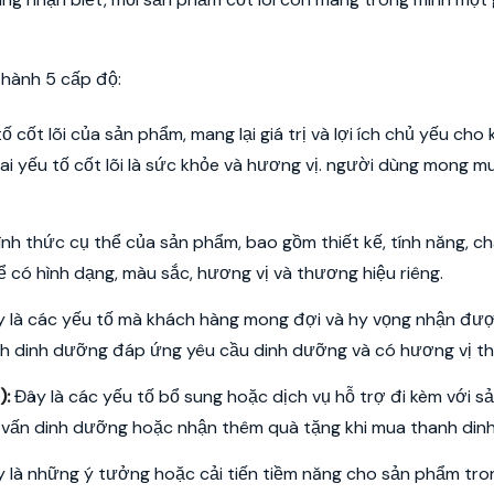
thành 5 cấp độ:
ố cốt lõi của sản phẩm, mang lại giá trị và lợi ích chủ yếu cho
i yếu tố cốt lõi là sức khỏe và hương vị. người dùng mong m
ình thức cụ thể của sản phẩm, bao gồm thiết kế, tính năng, c
ể có hình dạng, màu sắc, hương vị và thương hiệu riêng.
 là các yếu tố mà khách hàng mong đợi và hy vọng nhận đượ
nh dinh dưỡng đáp ứng yêu cầu dinh dưỡng và có hương vị thú
):
Đây là các yếu tố bổ sung hoặc dịch vụ hỗ trợ đi kèm với s
ư vấn dinh dưỡng hoặc nhận thêm quà tặng khi mua thanh din
 là những ý tưởng hoặc cải tiến tiềm năng cho sản phẩm tro