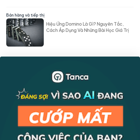
Bán hàng và tiếp thị
Hiệu Ứng Domino Là Gì? Nguyên Tắc,
Cách Áp Dụng Và Những Bài Học Giá Trị