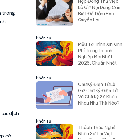
Hợp Đồng Thử Việc
Là Gì? Nội Dung Cần
h trong
Biết Để Đảm Bảo
Quyền Lợi
anh
Nhân sự
Mẫu Tờ Trình Xin Kinh
Phí Trong Doanh
Nghiệp Mới Nhất
2026, Chuẩn Nhất
Nhân sự
Chữ Ký Điện Tử Là
Gì? Chữ Ký Điện Tử
Và Chữ Ký Số Khác
Nhau Như Thế Nào?
tai, dịch
Nhân sự
Thách Thức Nghề
Nhân Sự Tại Việt
ệp có