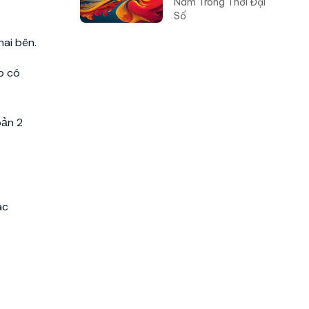
Nam Trong Thời Đại
Số
hai bên.
p có
oản 2
ác