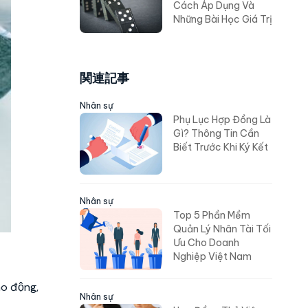
Cách Áp Dụng Và
Những Bài Học Giá Trị
関連記事
Nhân sự
Phụ Lục Hợp Đồng Là
Gì? Thông Tin Cần
Biết Trước Khi Ký Kết
Nhân sự
Top 5 Phần Mềm
Quản Lý Nhân Tài Tối
Ưu Cho Doanh
Nghiệp Việt Nam
ao động,
Nhân sự