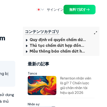
サインイン
無料で試す
コンテンツカテゴリ
ăm
Quy định về quyền chấm dứt hợp đồng lao động của người sử dụng lao động
Thủ tục chấm dứt hợp đồng lao động đúng quy định
Mẫu thông báo chấm dứt hợp đồng lao động
最新の記事
ng bị
Tanca
Retention nhân viên
là gì? 7 Chiến lược
giữ chân nhân tài
hiệu quả 2026
 sử dụng
̀ thủ
Nhân sự