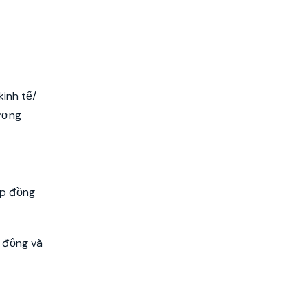
kinh tế/
hượng
ợp đồng
 động và