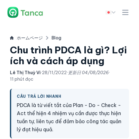
ホームページ
Blog
Chu trình PDCA là gì? Lợi
ích và cách áp dụng
Lê Thị Thuỳ Vi
·
28/11/2022
·
更新日
04/08/2026
·
11 phút đọc
CÂU TRẢ LỜI NHANH
PDCA là từ viết tắt của Plan - Do - Check -
Act thể hiện 4 nhiệm vụ cần được thực hiện
tuần tự, liên tục để đảm bảo công tác quản
lý đạt hiệu quả.