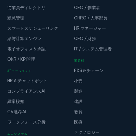
従業員ディレクトリ
CEO / 創業者
勤怠管理
CHRO / 人事部長
スマートスケジューリング
HR マネージャー
給与計算エンジン
CFO / 財務
電子オフィス＆承認
IT / システム管理者
OKR / KPI管理
業界別
F&B＆チェーン
AIエージェント
HR AIチャットボット
小売
コンプライアンスAI
製造
異常検知
建設
CV選考AI
教育
ワークフォース分析
医療
テクノロジー
エコシステム