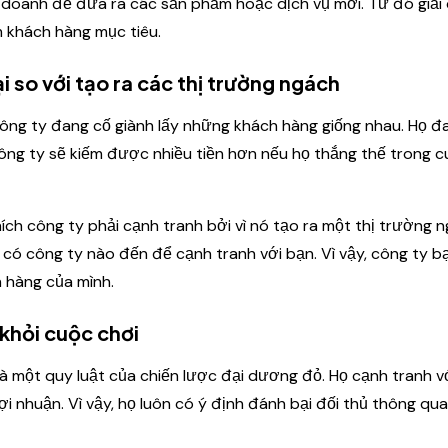
 doanh để đưa ra các sản phẩm hoặc dịch vụ mới. Từ đó giải
 khách hàng mục tiêu.
ại so với tạo ra các thị trường ngách
ông ty đang cố giành lấy những khách hàng giống nhau. Họ đ
ông ty sẽ kiếm được nhiều tiền hơn nếu họ thắng thế trong 
ch công ty phải cạnh tranh bởi vì nó tạo ra một thị trường n
có công ty nào đến để cạnh tranh với bạn. Vì vậy, công ty b
 hàng của mình.
 khỏi cuộc chơi
là một quy luật của chiến lược đại dương đỏ. Họ cạnh tranh v
i nhuận. Vì vậy, họ luôn có ý định đánh bại đối thủ thông qu