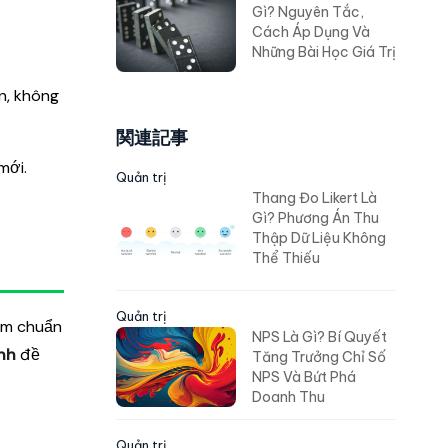
Gì? Nguyên Tắc,
Cách Áp Dụng Và
Những Bài Học Giá Trị
n, không
関連記事
mới.
Quản trị
Thang Đo Likert Là
Gì? Phương Án Thu
Thập Dữ Liệu Không
Thể Thiếu
Quản trị
iểm chuẩn
NPS Là Gì? Bí Quyết
nh
đề
Tăng Trưởng Chỉ Số
NPS Và Bứt Phá
.
Doanh Thu
Quản trị