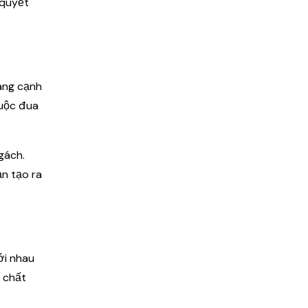
 quyết
ang cạnh
cuộc đua
gách.
ạn tạo ra
ới nhau
a chất