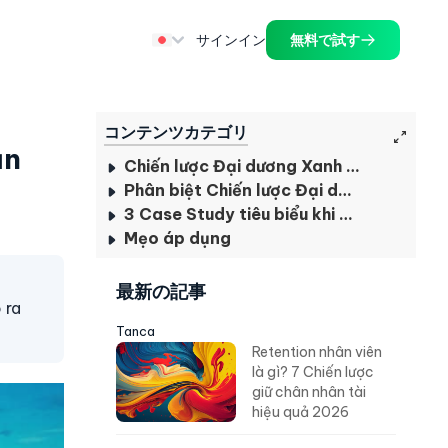
サインイン
無料で試す
コンテンツカテゴリ
ạn
Chiến lược Đại dương Xanh là gì?
Phân biệt Chiến lược Đại dương Đỏ và Chiến lược Đại dương Xanh
3 Case Study tiêu biểu khi thực hiện thành công chiến lược
Mẹo áp dụng
最新の記事
 ra
Tanca
Retention nhân viên
là gì? 7 Chiến lược
giữ chân nhân tài
hiệu quả 2026