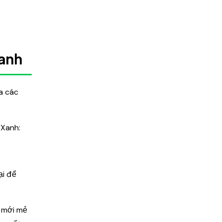
Xanh
ra các
 Xanh:
ại để
ó mới mẻ