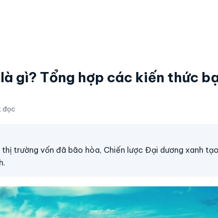
là gì? Tổng hợp các kiến thức b
t đọc
 thị trường vốn đã bão hòa, Chiến lược Đại dương xanh tạo
h.