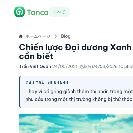
すべて
ホームページ
Blog
Chiến lược Đại dương Xanh 
cần biết
Trần Viết Quân
·
24/05/2021
·
更新日
04/08/2026
·
10 phú
CÂU TRẢ LỜI NHANH
Thay vì cố gắng giành thêm thị phần trong một
nhu cầu trong một thị trường không bị thử thác