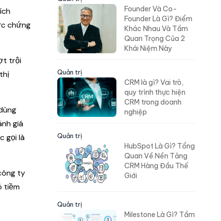
Founder Và Co-
ích
Founder Là Gì? Điểm
ược chứng
Khác Nhau Và Tầm
Quan Trọng Của 2
Khái Niệm Này
t trội
Quản trị
thị
CRM là gì? Vai trò,
quy trình thực hiện
CRM trong doanh
 dùng
nghiệp
ánh giá
Quản trị
 gọi là
HubSpot Là Gì? Tổng
Quan Về Nền Tảng
CRM Hàng Đầu Thế
công ty
Giới
ó tiềm
Quản trị
Milestone Là Gì? Tầm