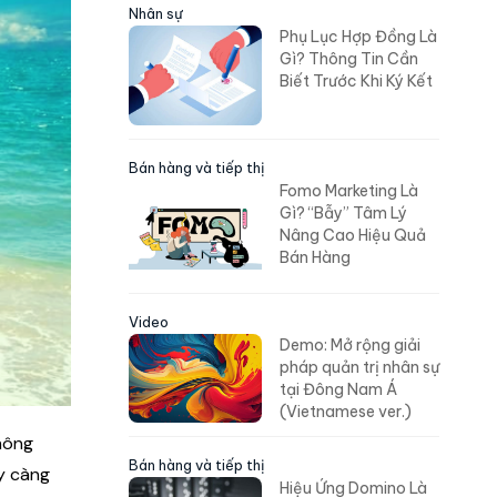
Nhân sự
Phụ Lục Hợp Đồng Là
Gì? Thông Tin Cần
Biết Trước Khi Ký Kết
Bán hàng và tiếp thị
Fomo Marketing Là
Gì? “Bẫy” Tâm Lý
Nâng Cao Hiệu Quả
Bán Hàng
Video
Demo: Mở rộng giải
pháp quản trị nhân sự
tại Đông Nam Á
(Vietnamese ver.)
hông
Bán hàng và tiếp thị
y càng
Hiệu Ứng Domino Là