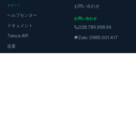
サポート
お問い合わせ
ヘルプセンター
お問い合わせ
ドキュメント
028.789.998.99
Tanca API
Zalo: 0985.001.417
提案
デバイス
AIカメラ
@ 2024 Tanca All Rights Reserved "Tanca"と"TancaHR"
·
プライバシーポリシー - 個人データ
·
利用規約
Tanca · Career GPS · Skillify — Tancaグループのエコシステム