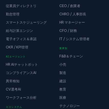
従業員ディレクトリ
CEO / 創業者
勤怠管理
CHRO / 人事部長
スマートスケジューリング
HR マネージャー
給与計算エンジン
CFO / 財務
電子オフィス＆承認
IT / システム管理者
OKR / KPI管理
業界別
F&B＆チェーン
AIエージェント
HR AIチャットボット
小売
コンプライアンスAI
製造
異常検知
建設
CV選考AI
教育
ワークフォース分析
医療
テクノロジー
エコシステム