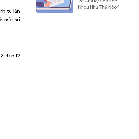
Và Chữ Ký Số Khác
Nhau Như Thế Nào?
nh tế lần
ới một số
 3 đến 12