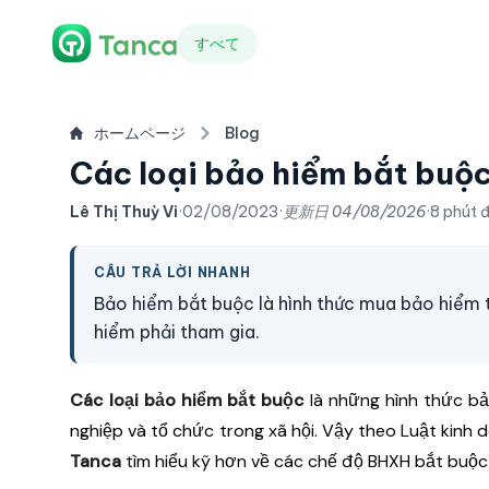
すべて
ホームページ
Blog
Các loại bảo hiểm bắt buộc
Lê Thị Thuỳ Vi
·
02/08/2023
·
更新日
04/08/2026
·
8 phút 
CÂU TRẢ LỜI NHANH
Bảo hiểm bắt buộc là hình thức mua bảo hiểm 
hiểm phải tham gia.
Các loại bảo hiểm bắt buộc
là những hình thức bả
nghiệp và tổ chức trong xã hội. Vậy theo Luật kin
Tanca
tìm hiểu kỹ hơn về các chế độ BHXH bắt buộc 