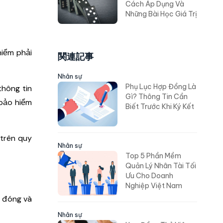
Cách Áp Dụng Và
Những Bài Học Giá Trị
hiểm phải
関連記事
Nhân sự
Phụ Lục Hợp Đồng Là
thông tin
Gì? Thông Tin Cần
 bảo hiểm
Biết Trước Khi Ký Kết
 trên quy
Nhân sự
Top 5 Phần Mềm
Quản Lý Nhân Tài Tối
Ưu Cho Doanh
Nghiệp Việt Nam
c đóng và
Nhân sự