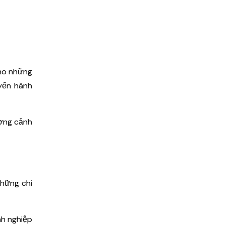
cho những
uyển hành
ượng cảnh
những chi
nh nghiệp