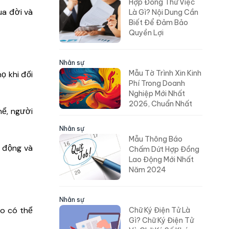
Hợp Đồng Thử Việc
ua đời và
Là Gì? Nội Dung Cần
Biết Để Đảm Bảo
Quyền Lợi
Nhân sự
Mẫu Tờ Trình Xin Kinh
ọ khi đối
Phí Trong Doanh
Nghiệp Mới Nhất
2026, Chuẩn Nhất
hể, người
Nhân sự
Mẫu Thông Báo
o động và
Chấm Dứt Hợp Đồng
Lao Động Mới Nhất
Năm 2024
Nhân sự
ro có thể
Chữ Ký Điện Tử Là
Gì? Chữ Ký Điện Tử