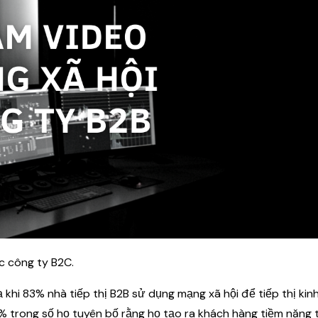
c công ty B2C.
ạ khi 83% nhà tiếp thị B2B sử dụng mạng xã hội để tiếp thị kin
% trong số họ tuyên bố rằng họ tạo ra khách hàng tiềm năng 