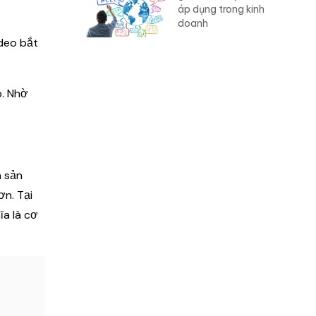
áp dụng trong kinh
doanh
ideo bắt
p. Nhờ
 sản
ơn. Tại
ĩa là cơ