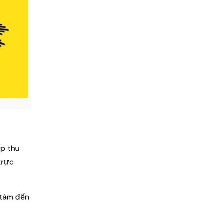
ếp thu
trực
n tâm đến