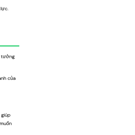
lực.
n tưởng
ành của
 giúp
i muốn