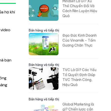
Mindset Là Gì? Xu
Thế Chuyển Đổi Và
Cách Rèn Luyện Hiệu
ủa họ khi
Quả
 video
Bán hàng và tiếp thị
Đạo Đức Kinh Doanh
Của Vinamilk - Tấm
Gương Chân Thực
 mà bạn
Bán hàng và tiếp thị
TVC Là Gì? Các Yếu
Tố Quyết Định Giúp
lòng
TVC Thành Công,
hàng
Hiệu Quả
Bán hàng và tiếp thị
Global Marketing là
gì? Chiến lược cần