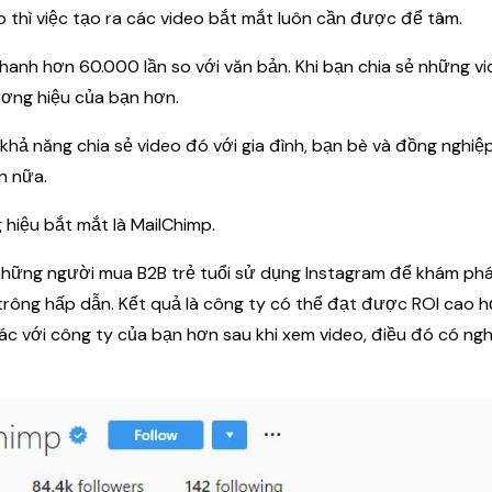
o thì việc tạo ra các video bắt mắt luôn cần được để tâm.
nhanh hơn 60.000 lần so với văn bản. Khi bạn chia sẻ những v
ương hiệu của bạn hơn.
 khả năng chia sẻ video đó với gia đình, bạn bè và đồng nghiệ
n nữa.
 hiệu bắt mắt là MailChimp.
ững người mua B2B trẻ tuổi sử dụng Instagram để khám phá
trông hấp dẫn. Kết quả là công ty có thể đạt được ROI cao h
ác với công ty của bạn hơn sau khi xem video, điều đó có ngh