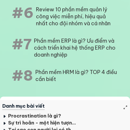
#6
Review 10 phần mềm quản lý
công việc miễn phí, hiệu quả
nhất cho đội nhóm và cá nhân
#7
Phần mềm ERP là gì? Ưu điểm và
cách triển khai hệ thống ERP cho
doanh nghiệp
#8
Phần mềm HRM là gì? TOP 4 điều
cần biết
Danh mục bài viết
Procrastination là gì?
Sự trì hoãn - một hiện tượng phổ biến
Tại sao con người lại có thói quen trì hoãn?