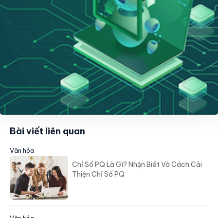
Bài viết liên quan
Văn hóa
Chỉ Số PQ Là Gì? Nhận Biết Và Cách Cải
Thiện Chỉ Số PQ
Văn hóa