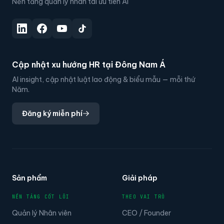
Nền tảng quản lý nhân tài ưu tiên AI
Cập nhật xu hướng HR tại Đông Nam Á
AI insight, cập nhật luật lao động & biểu mẫu — mỗi thứ
Năm.
Đăng ký miễn phí
Sản phẩm
Giải pháp
NỀN TẢNG CỐT LÕI
THEO VAI TRÒ
Quản lý Nhân viên
CEO / Founder