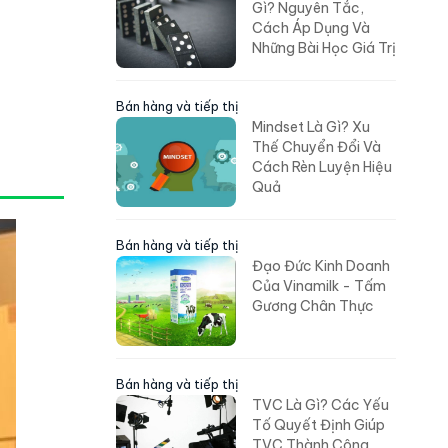
Gì? Nguyên Tắc,
Cách Áp Dụng Và
Những Bài Học Giá Trị
Bán hàng và tiếp thị
Mindset Là Gì? Xu
Thế Chuyển Đổi Và
Cách Rèn Luyện Hiệu
Quả
Bán hàng và tiếp thị
Đạo Đức Kinh Doanh
Của Vinamilk - Tấm
Gương Chân Thực
Bán hàng và tiếp thị
TVC Là Gì? Các Yếu
Tố Quyết Định Giúp
TVC Thành Công,