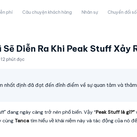
ễn phí
Câu chuyện khách hàng
Nhân sự
Chuyển đổi số
 Sẽ Diễn Ra Khi Peak Stuff Xảy
·
12 phút đọc
ẩm nhất định đã đạt đến đỉnh điểm về sự quan tâm và thâ
tuff" đang ngày càng trở nên phổ biến. Vậy “
Peak Stuff là gì?
”
v
ãy cùng
Tanca
tìm hiểu về khái niệm này và tác động của nó đ