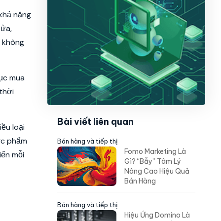
khả năng
cửa,
̃ không
tục mua
thời
Bài viết liên quan
ều loại
hực phẩm
Bán hàng và tiếp thị
Fomo Marketing Là
iến mỗi
Gì? “Bẫy” Tâm Lý
Nâng Cao Hiệu Quả
Bán Hàng
Bán hàng và tiếp thị
Hiệu Ứng Domino Là