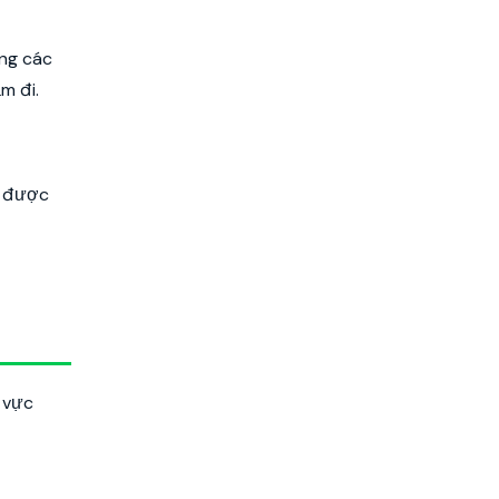
ang các
m đi.
 được
 vực