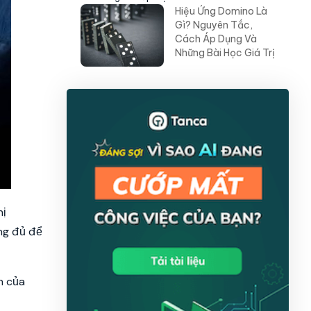
Hiệu Ứng Domino Là
Gì? Nguyên Tắc,
Cách Áp Dụng Và
Những Bài Học Giá Trị
hị
ng đủ để
h của