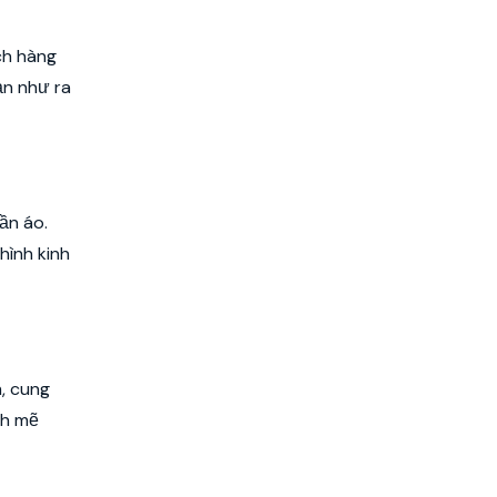
ch hàng
ạn như ra
ần áo.
hình kinh
m, cung
h mẽ