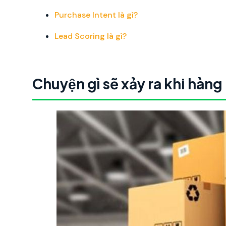
Purchase Intent là gì?
Lead Scoring là gì?
Chuyện gì sẽ xảy ra khi hàng 