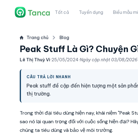
Tất cả
Tuyển dụng
Biểu mẫu mi
Trang chủ
Blog
Peak Stuff Là Gì? Chuyện Gì
Lê Thị Thuỳ Vi
·
25/05/2024
·
Ngày cập nhật
03/08/2026
CÂU TRẢ LỜI NHANH
Peak stuff đề cập đến hiện tượng một sản ph
thị trường.
Trong thời đại tiêu dùng hiện nay, khái niệm "Peak S
sao nó lại quan trọng đối với cuộc sống hiện đại? H
chúng ta tiêu dùng và bảo vệ môi trường.