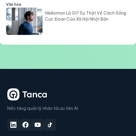
Văn hóa
Hikikomori Là Gì? Sự Thật Về Cách Sống
Cực Đoan Của Xã Hội Nhật Bản
Nền tảng quản lý nhân tài ưu tiên AI