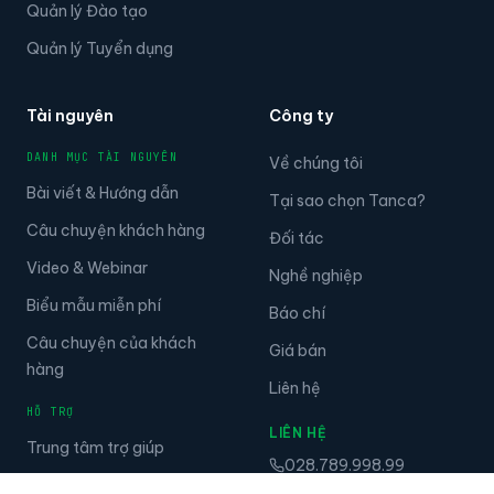
Quản lý Đào tạo
Quản lý Tuyển dụng
Tài nguyên
Công ty
DANH MỤC TÀI NGUYÊN
Về chúng tôi
Bài viết & Hướng dẫn
Tại sao chọn Tanca?
Câu chuyện khách hàng
Đối tác
Video & Webinar
Nghề nghiệp
Biểu mẫu miễn phí
Báo chí
Câu chuyện của khách
Giá bán
hàng
Liên hệ
HỖ TRỢ
LIÊN HỆ
Trung tâm trợ giúp
028.789.998.99
Tài liệu