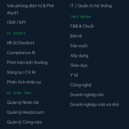
Văn phòng điện tử & Phê
IT / Quản trị hệ thống
duyệt
THEO NGÀNH
OKR / KPI
F&B & Chuỗi
AI AGENTS
Bán lẻ
HR AI Chatbot
Sản xuất
Compliance AI
Xây dựng
Phát hiện bất thường
Giáo dục
Sàng lọc CV AI
Y tế
Phân tích nhân sự
Công nghệ
HỆ SINH THÁI
Doanh nghiệp lớn
Quản lý Nhân tài
Doanh nghiệp vừa và nhỏ
Quản lý Headcount
Quản lý Công việc