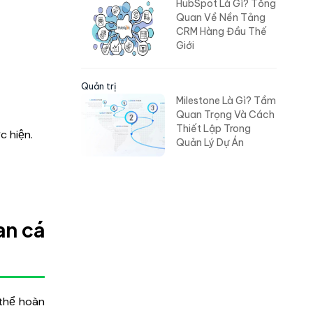
HubSpot Là Gì? Tổng
Quan Về Nền Tảng
CRM Hàng Đầu Thế
Giới
Quản trị
Milestone Là Gì? Tầm
Quan Trọng Và Cách
Thiết Lập Trong
c hiện.
Quản Lý Dự Án
an cá
 thể hoàn