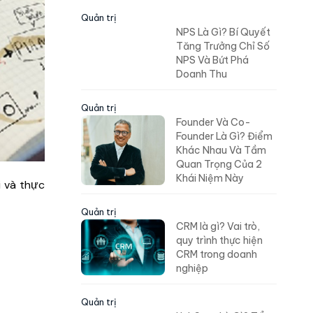
Quản trị
NPS Là Gì? Bí Quyết
Tăng Trưởng Chỉ Số
NPS Và Bứt Phá
Doanh Thu
Quản trị
Founder Và Co-
Founder Là Gì? Điểm
Khác Nhau Và Tầm
Quan Trọng Của 2
Khái Niệm Này
i và thực
Quản trị
CRM là gì? Vai trò,
quy trình thực hiện
CRM trong doanh
nghiệp
Quản trị