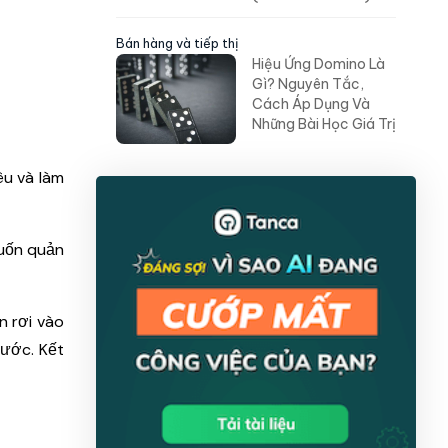
Bán hàng và tiếp thị
Hiệu Ứng Domino Là
Gì? Nguyên Tắc,
Cách Áp Dụng Và
Những Bài Học Giá Trị
êu và làm
muốn quản
n rơi vào
rước. Kết