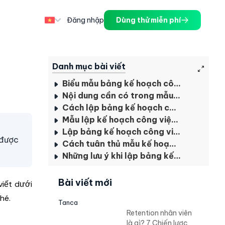
Đăng nhập
Dùng thử miễn phí
Danh mục bài viết
Biểu mẫu bảng kế hoạch công việc là gì?
Nội dung cần có trong mẫu bảng kế hoạch công việc
Cách lập bảng kế hoạch công việc bằng excel quản lý thời gian cá nhân
Mẫu lập kế hoạch công việc bằng excel word chuẩn nhất
Lập bảng kế hoạch công việc mẫu hiệu quả với ứng dụng Tanca
 được
Cách tuân thủ mẫu kế hoạch triển khai công việc hiệu quả
Những lưu ý khi lập bảng kế hoạch công việc nghiên cứu
Bài viết mới
viết dưới
hé.
Tanca
Retention nhân viên
là gì? 7 Chiến lược