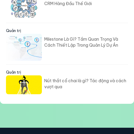
CRM Hàng Đầu Thế Giới
Quản trị
Milestone Là Gì? Tầm Quan Trọng Và
Cách Thiết Lập Trong Quản Lý Dự Án
Quản trị
Nút thắt cổ chai là gì? Tác động và cách
vượt qua