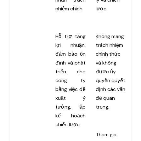
nhiệm chính.
lược.
Hỗ trợ tăng
Không mang
lợi nhuận,
trách nhiệm
đảm bảo ổn
chính thức
định và phát
và không
triển cho
được ủy
công ty
quyền quyết
bằng việc đề
định các vấn
xuất ý
đề quan
tưởng, lập
trọng.
kế hoạch
chiến lược.
Tham gia