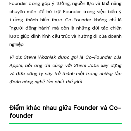
Founder đóng góp ý tưởng, nguồn lực và khả năng
chuyên môn để hỗ trợ Founder trong việc biến ý
tưởng thành hiện thực. Co-Founder không chỉ là
"người đồng hành" mà còn là những đối tác chiến
lược giúp định hình cấu trúc và hướng đi của doanh
nghiệp.
Ví dụ: Steve Wozniak được gọi là Co-Founder của
Apple, bởi ông đã cùng với Steve Jobs xây dựng
và đưa công ty này trở thành một trong những tập
đoàn công nghệ lớn nhất thế giới.
Điểm khác nhau giữa Founder và Co-
founder