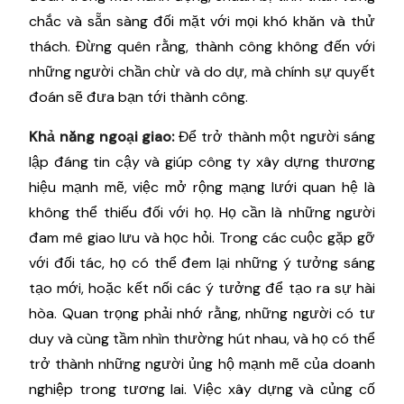
chắc và sẵn sàng đối mặt với mọi khó khăn và thử
thách. Đừng quên rằng, thành công không đến với
những người chần chừ và do dự, mà chính sự quyết
đoán sẽ đưa bạn tới thành công.
Khả năng ngoại giao:
Để trở thành một người sáng
lập đáng tin cậy và giúp công ty xây dựng thương
hiệu mạnh mẽ, việc mở rộng mạng lưới quan hệ là
không thể thiếu đối với họ. Họ cần là những người
đam mê giao lưu và học hỏi. Trong các cuộc gặp gỡ
với đối tác, họ có thể đem lại những ý tưởng sáng
tạo mới, hoặc kết nối các ý tưởng để tạo ra sự hài
hòa. Quan trọng phải nhớ rằng, những người có tư
duy và cùng tầm nhìn thường hút nhau, và họ có thể
trở thành những người ủng hộ mạnh mẽ của doanh
nghiệp trong tương lai. Việc xây dựng và củng cố