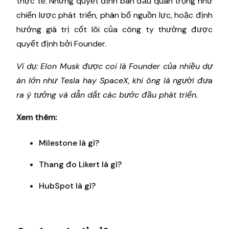
thực tế. Những quyết định ban đầu quan trọng như
chiến lược phát triển, phân bổ nguồn lực, hoặc định
hướng giá trị cốt lõi của công ty thường được
quyết định bởi Founder.
Ví dụ: Elon Musk được coi là Founder của nhiều dự
án lớn như Tesla hay SpaceX, khi ông là người đưa
ra ý tưởng và dẫn dắt các bước đầu phát triển.
Xem thêm:
Milestone là gì?
Thang đo Likert là gì?
HubSpot là gì?