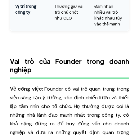
Vị trí trong
Thường giữ vai
Đảm nhận
công ty
trò chủ chốt
nhiều vai trò
như CEO
khác nhau tùy
vào thế mạnh
Vai trò của Founder trong doanh
nghiệp
Về công việc:
Founder có vai trò quan trọng trong
việc sáng tạo ý tưởng, xác định chiến lược và thiết
lập tầm nhìn cho tổ chức. Họ thường được coi là
những nhà lãnh đạo mạnh nhất trong công ty, có
khả năng đứng ra để huy động vốn cho doanh
nghiệp và đưa ra những quyết định quan trọng