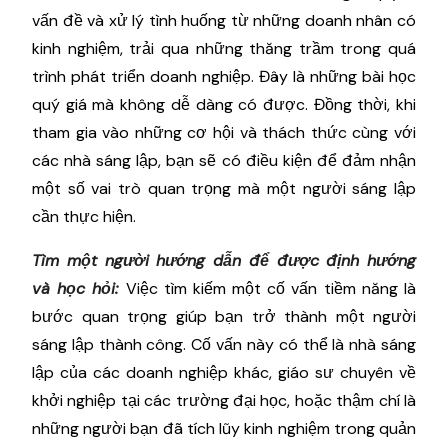
vấn đề và xử lý tình huống từ những doanh nhân có
kinh nghiệm, trải qua những thăng trầm trong quá
trình phát triển doanh nghiệp. Đây là những bài học
quý giá mà không dễ dàng có được. Đồng thời, khi
tham gia vào những cơ hội và thách thức cùng với
các nhà sáng lập, bạn sẽ có điều kiện để đảm nhận
một số vai trò quan trọng mà một người sáng lập
cần thực hiện.
Tìm một người hướng dẫn để được định hướng
và học hỏi:
Việc tìm kiếm một cố vấn tiềm năng là
bước quan trọng giúp bạn trở thành một người
sáng lập thành công. Cố vấn này có thể là nhà sáng
lập của các doanh nghiệp khác, giáo sư chuyên về
khởi nghiệp tại các trường đại học, hoặc thậm chí là
những người bạn đã tích lũy kinh nghiệm trong quản