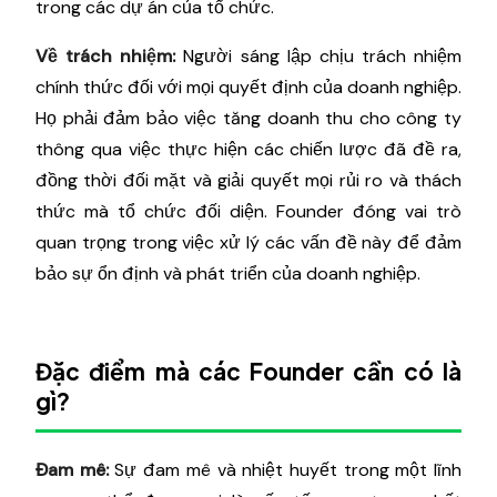
trong các dự án của tổ chức.
Về trách nhiệm:
Người sáng lập chịu trách nhiệm
chính thức đối với mọi quyết định của doanh nghiệp.
Họ phải đảm bảo việc tăng doanh thu cho công ty
thông qua việc thực hiện các chiến lược đã đề ra,
đồng thời đối mặt và giải quyết mọi rủi ro và thách
thức mà tổ chức đối diện. Founder đóng vai trò
quan trọng trong việc xử lý các vấn đề này để đảm
bảo sự ổn định và phát triển của doanh nghiệp.
Đặc điểm mà các Founder cần có là
gì?
Đam mê:
Sự đam mê và nhiệt huyết trong một lĩnh