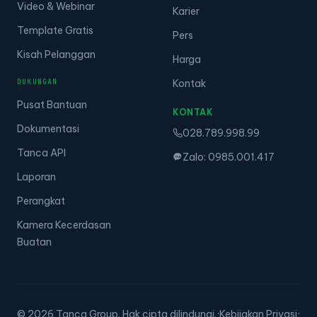
Video & Webinar
Karier
Template Gratis
Pers
Kisah Pelanggan
Harga
DUKUNGAN
Kontak
Pusat Bantuan
KONTAK
Dokumentasi
028.789.998.99
Tanca API
Zalo: 0985.001.417
Laporan
Perangkat
Kamera Kecerdasan
Buatan
© 2026 Tanca Group. Hak cipta dilindungi.
·
Kebijakan Privasi
·