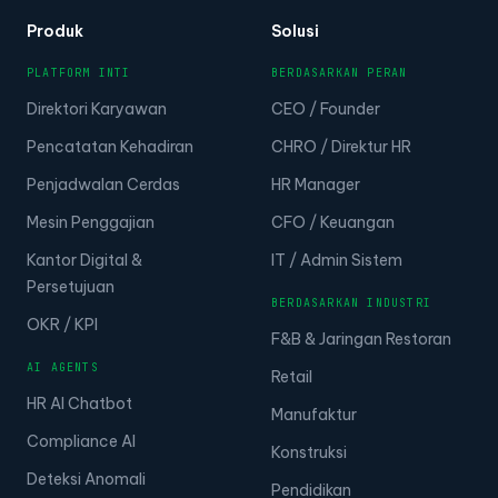
Produk
Solusi
PLATFORM INTI
BERDASARKAN PERAN
Direktori Karyawan
CEO / Founder
Pencatatan Kehadiran
CHRO / Direktur HR
Penjadwalan Cerdas
HR Manager
Mesin Penggajian
CFO / Keuangan
Kantor Digital &
IT / Admin Sistem
Persetujuan
BERDASARKAN INDUSTRI
OKR / KPI
F&B & Jaringan Restoran
AI AGENTS
Retail
HR AI Chatbot
Manufaktur
Compliance AI
Konstruksi
Deteksi Anomali
Pendidikan