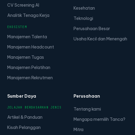
CV Screening AI
Kesehatan
Analitik Tenaga Kerja
Teknologi
EKOSISTEM
Perusahaan Besar
Manajemen Talenta
Usaha Kecil dan Menengah
Manajemen Headcount
Manajemen Tugas
Manajemen Pelatihan
Manajemen Rekrutmen
Sumber Daya
Perusahaan
JELAJAH BERDASARKAN JENIS
Tentang kami
Artikel & Panduan
Mengapa memilih Tanca?
Kisah Pelanggan
Mitra