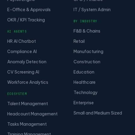
E-Office & Approvals
IT / System Admin
OKR / KPI Tracking
BY INDUSTRY
F&B & Chains
AI AGENTS
HR AI Chatbot
Retail
Compliance AI
Manufacturing
Anomaly Detection
Construction
CV Screening AI
Education
Workforce Analytics
Healthcare
Technology
ECOSYSTEM
Enterprise
Talent Management
Small and Medium Sized
Headcount Management
Tasks Management
Training Management