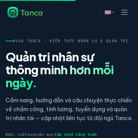
BLOG TANCA · KIẾN THỨC NHÂN SỰ & QUẢN TRỊ
Quản trị nhân sự
thông minh hơn mỗi
ngày.
Cẩm nang, hướng dẫn và câu chuyện thực chiến
về chấm công, tính lương, tuyển dụng và quản
trị nhân tài — cập nhật liên tục từ đội ngũ Tanca.
0
bài viết
4
chuyên mục
Cập nhật hằng tuần