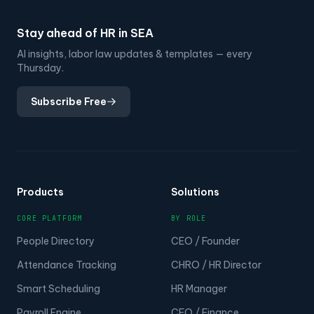
Stay ahead of HR in SEA
AI insights, labor law updates & templates — every
Thursday.
Subscribe Free
Products
Solutions
CORE PLATFORM
BY ROLE
People Directory
CEO / Founder
Attendance Tracking
CHRO / HR Director
Smart Scheduling
HR Manager
Payroll Engine
CFO / Finance