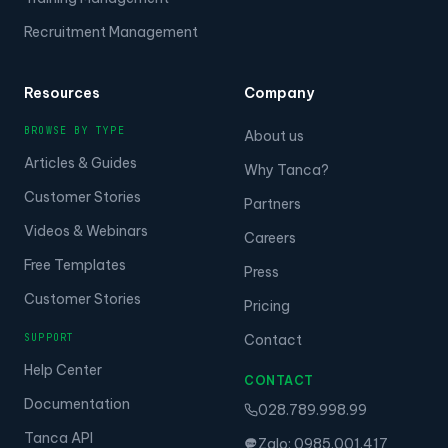
Recruitment Management
Resources
Company
BROWSE BY TYPE
About us
Articles & Guides
Why Tanca?
Customer Stories
Partners
Videos & Webinars
Careers
Free Templates
Press
Customer Stories
Pricing
SUPPORT
Contact
Help Center
CONTACT
Documentation
028.789.998.99
Tanca API
Zalo: 0985.001.417