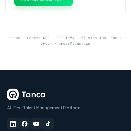
tanca · Career GPS · Skillify — hệ sinh thái Tanca
Group · press@tanca.io
AI-First Talent Management Platform