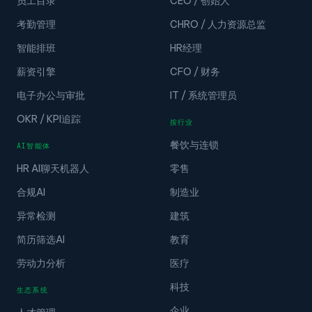
员工目录
CEO / 创始人
考勤管理
CHRO / 人力资源总监
智能排班
HR经理
薪资引擎
CFO / 财务
电子办公与审批
IT / 系统管理员
OKR / KPI追踪
按行业
餐饮与连锁
AI智能体
HR AI聊天机器人
零售
合规AI
制造业
异常检测
建筑
简历筛选AI
教育
劳动力分析
医疗
科技
生态系统
企业