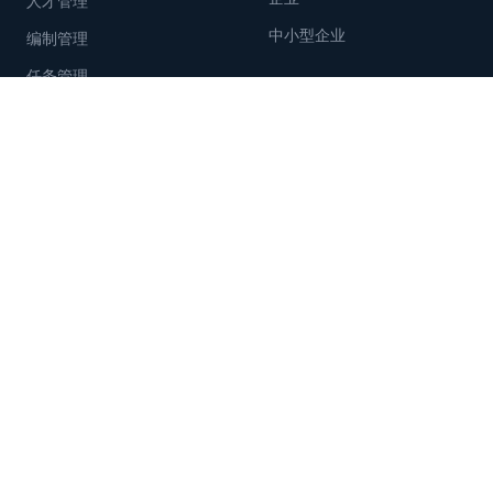
人才管理
中小型企业
编制管理
任务管理
培训管理
招聘管理
资源
公司
资源分类
关于我们
文章与指南
为什么选择Tanca?
客户案例
合作伙伴
视频与网络研讨会
招聘
免费模板
新闻
客户故事
定价
支持
联系方式