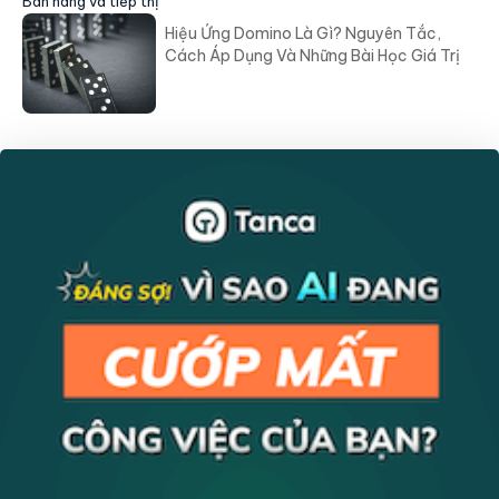
Bán hàng và tiếp thị
Hiệu Ứng Domino Là Gì? Nguyên Tắc,
Cách Áp Dụng Và Những Bài Học Giá Trị