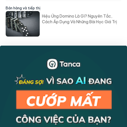
Bán hàng và tiếp thị
Hiệu Ứng Domino Là Gì? Nguyên Tắc,
Cách Áp Dụng Và Những Bài Học Giá Trị