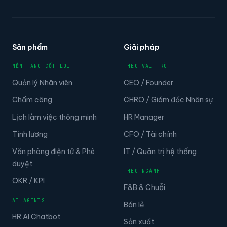
Sản phẩm
Giải pháp
NỀN TẢNG CỐT LÕI
THEO VAI TRÒ
Quản lý Nhân viên
CEO / Founder
Chấm công
CHRO / Giám đốc Nhân sự
Lịch làm việc thông minh
HR Manager
Tính lương
CFO / Tài chính
Văn phòng điện tử & Phê
IT / Quản trị hệ thống
duyệt
THEO NGÀNH
OKR / KPI
F&B & Chuỗi
AI AGENTS
Bán lẻ
HR AI Chatbot
Sản xuất