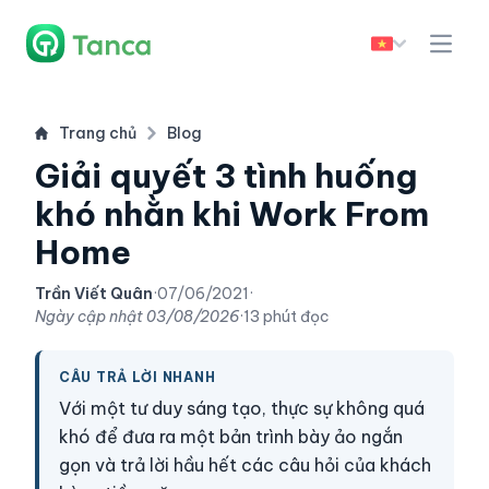
Trang chủ
Blog
Giải quyết 3 tình huống
khó nhằn khi Work From
Home
Trần Viết Quân
·
07/06/2021
·
Ngày cập nhật
03/08/2026
·
13 phút đọc
CÂU TRẢ LỜI NHANH
Với một tư duy sáng tạo, thực sự không quá
khó để đưa ra một bản trình bày ảo ngắn
gọn và trả lời hầu hết các câu hỏi của khách