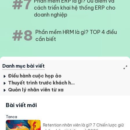
#7
Phần mềm ERP là gì? Ưu điểm và
cách triển khai hệ thống ERP cho
doanh nghiệp
#8
Phần mềm HRM là gì? TOP 4 điều
cần biết
Danh mục bài viết
Điều hành cuộc họp ảo
Thuyết trình trước khách hàng
Quản lý nhân viên từ xa
Bài viết mới
Tanca
Retention nhân viên là gì? 7 Chiến lược giữ