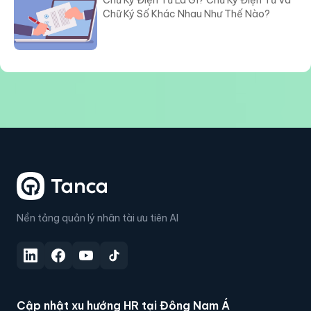
Chữ Ký Số Khác Nhau Như Thế Nào?
Nền tảng quản lý nhân tài ưu tiên AI
Cập nhật xu hướng HR tại Đông Nam Á