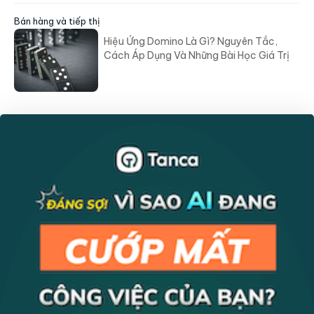
Bán hàng và tiếp thị
Hiệu Ứng Domino Là Gì? Nguyên Tắc,
Cách Áp Dụng Và Những Bài Học Giá Trị