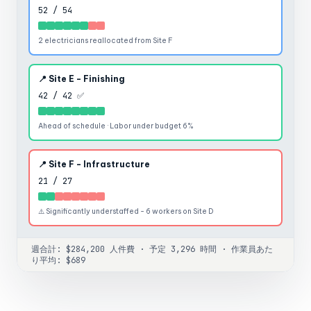
52 / 54
2 electricians reallocated from Site F
📍 Site E - Finishing
42 / 42 ✅
Ahead of schedule · Labor under budget 6%
📍 Site F - Infrastructure
21 / 27
⚠️ Significantly understaffed - 6 workers on Site D
週合計: $284,200 人件費 · 予定 3,296 時間 · 作業員あた
り平均: $689