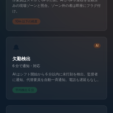
作業員はスマホで GPS 打刻。AI が GPS 座標を登録済
みの現場ゾーンと照合。ゾーン外の者は即座にフラグ付
け。
10m 以下の精度
🔔
AI
欠勤検出
6 分で通知・対応
AI はシフト開始から 6 分以内に未打刻を検出。監督者
に通知。代替要員を自動一斉通知。電話も遅延もなし。
平均検出 6 分