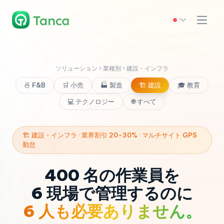
ソリューション › 業種別 › 建設・インフラ
🍜 F&B
🛒 小売
🏭 製造
🏗️ 建設
🎓 教育
💻 テクノロジー
🌐 すべて
🏗️ 建設・インフラ · 業界割引 20-30% · マルチサイト GPS
勤怠
400 名の作業員を
6 現場で管理するのに
6 人も必要ありません。