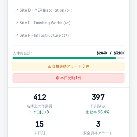
📍 Site D - MEP Installation
(54)
📍 Site E - Finishing Works
(42)
📍 Site F - Infrastructure
(27)
人件費合計:
$284K / $310K
⚠️ 資格失効アラート 3 件
🔴 本日欠勤 1 件
412
397
名簿上の作業員
打刻済み
↑ 昨日比 +8
出勤率 96.4%
15
3
未打刻
安全資格アラート