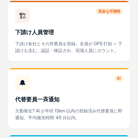
完全な可視性
🏗️
下請け人員管理
下請け各社とその作業員を登録。全員が GPS 打刻 — 下
請けも含む。認証・検証され、現場人員にカウント。
AI
🔔
代替要員一斉通知
欠勤発生? AI が半径 15km 以内の登録済み代替要員に即
通知。平均補充時間: 45 分以内。