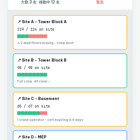
欠勤 3 名 · 移動中 12 名
緊急
📍 Site A - Tower Block A
119 / 124 on site
⚠️ 2 steel fixers missing - crew short
📍 Site B - Tower Block B
98 / 98 on site
Full crew · All clear ✅
📍 Site C - Basement
65 / 67 on site
1 crane operator - cert expiring in 4 days
📍 Site D - MEP