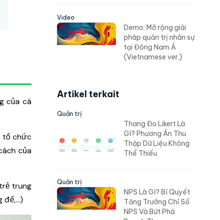
Video
Demo: Mở rộng giải
pháp quản trị nhân sự
tại Đông Nam Á
(Vietnamese ver.)
Artikel terkait
ng của cá
Quản trị
Thang Đo Likert Là
Gì? Phương Án Thu
 tổ chức
Thập Dữ Liệu Không
 cách của
Thể Thiếu
Quản trị
trẻ trung
NPS Là Gì? Bí Quyết
đế,...)
Tăng Trưởng Chỉ Số
NPS Và Bứt Phá