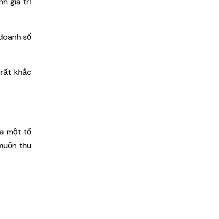
h giá trị
 doanh số
 rất khắc
ủa một tổ
 muốn thu