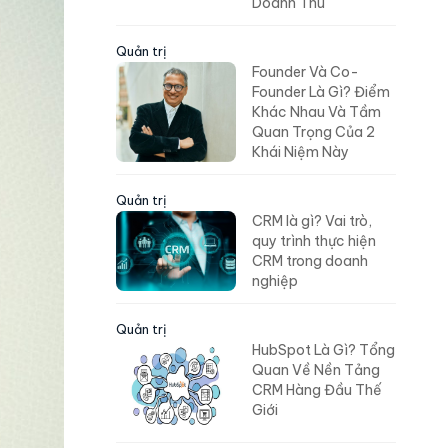
Doanh Thu
Quản trị
Founder Và Co-
Founder Là Gì? Điểm
Khác Nhau Và Tầm
Quan Trọng Của 2
Khái Niệm Này
Quản trị
CRM là gì? Vai trò,
quy trình thực hiện
CRM trong doanh
nghiệp
Quản trị
HubSpot Là Gì? Tổng
Quan Về Nền Tảng
CRM Hàng Đầu Thế
Giới