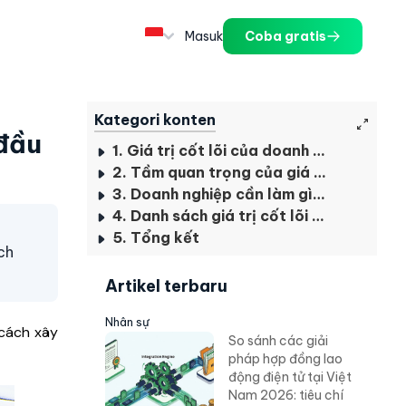
Masuk
Coba gratis
Kategori konten
 đầu
1. Giá trị cốt lõi của doanh nghiệp là gì?
2. Tầm quan trọng của giá trị cốt lõi đối với một doanh nghiệp
3. Doanh nghiệp cần làm gì để xây dựng một hệ thống giá trị cốt lõi
4. Danh sách giá trị cốt lõi tâm đắc đã tạo nên sự thành công cho các doanh nghiệp hàng đầu
5. Tổng kết
ch
Artikel terbaru
Nhân sự
à cách xây
So sánh các giải
pháp hợp đồng lao
động điện tử tại Việt
Nam 2026: tiêu chí