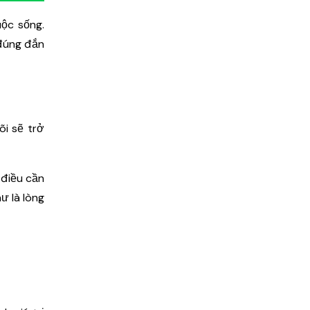
uộc sống.
 đúng đắn
õi sẽ trở
 điều cần
ư là lòng