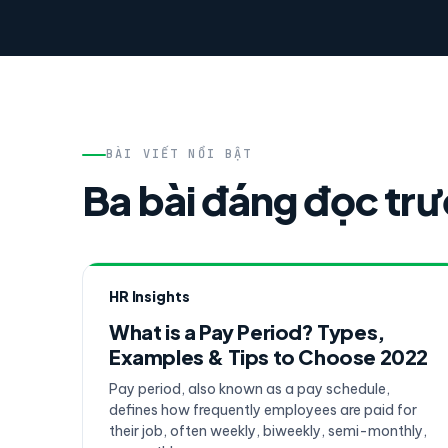
BÀI VIẾT NỔI BẬT
Ba bài đáng đọc tr
HR Insights
What is a Pay Period? Types,
Examples & Tips to Choose 2022
Pay period, also known as a pay schedule,
defines how frequently employees are paid for
their job, often weekly, biweekly, semi-monthly,