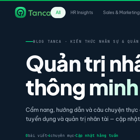
All
HR Insights
Sales & Marketing
BLOG TANCA · KIẾN THỨC NHÂN SỰ & QUẢN
Quản trị nh
thông minh
Cẩm nang, hướng dẫn và câu chuyện thực c
tuyển dụng và quản trị nhân tài — cập nhật 
0
bài viết
4
chuyên mục
Cập nhật hằng tuần