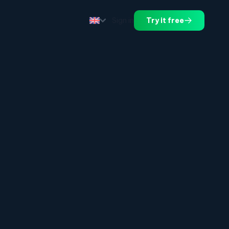
Sign in
Try it free
.