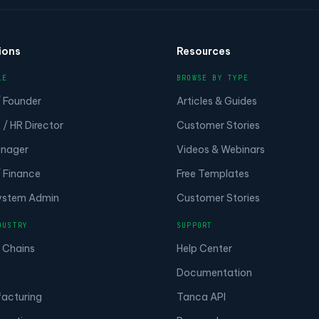
ions
Resources
LE
BROWSE BY TYPE
 Founder
Articles & Guides
/ HR Director
Customer Stories
nager
Videos & Webinars
 Finance
Free Templates
System Admin
Customer Stories
DUSTRY
SUPPORT
 Chains
Help Center
Documentation
acturing
Tanca API