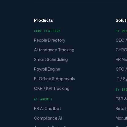
Products
Solut
CORE PLATFORM
BY RO
People Directory
CEO /
Attendance Tracking
CHRO 
Smart Scheduling
HR Ma
Payroll Engine
CFO /
E-Office & Approvals
IT / 
OKR / KPI Tracking
BY IN
F&B &
AI AGENTS
HR AI Chatbot
Retail
Compliance AI
Manuf