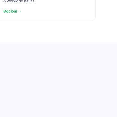
& workload issues.
Đọc bài →