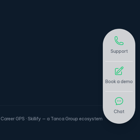
Support
Book a demo
Chat
 Career GPS · Skillify — a Tanca Group ecosystem