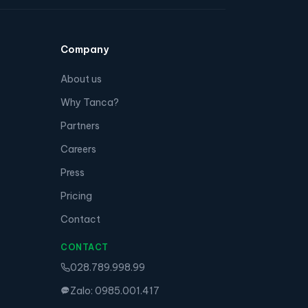
Company
About us
Why Tanca?
Partners
Careers
Press
Pricing
Contact
CONTACT
028.789.998.99
Zalo: 0985.001.417