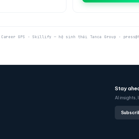
 Career GPS · Skillify — hệ sinh thái Tanca Group · press@
Stay ahea
AI insights
Subscri