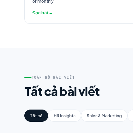
or monthly.
Đọc bài →
TOÀN BỘ BÀI VIẾT
Tất cả bài viết
Tất cả
HR Insights
Sales & Marketing