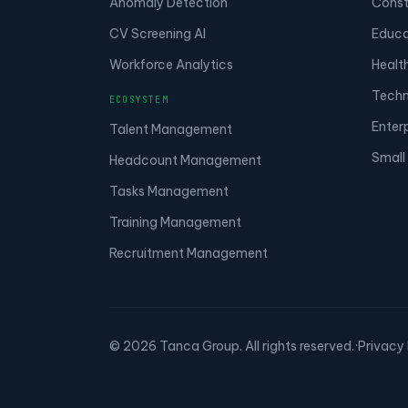
Anomaly Detection
Const
CV Screening AI
Educa
Workforce Analytics
Healt
Techn
ECOSYSTEM
Enter
Talent Management
Small
Headcount Management
Tasks Management
Training Management
Recruitment Management
© 2026 Tanca Group. All rights reserved.
·
Privacy 