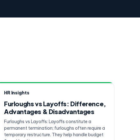
HR Insights
Furloughs vs Layoffs: Difference,
Advantages & Disadvantages
Furloughs vs Layoffs: Layoffs constitute a
permanent termination; furloughs often require a
temporary restructure. They help handle budget