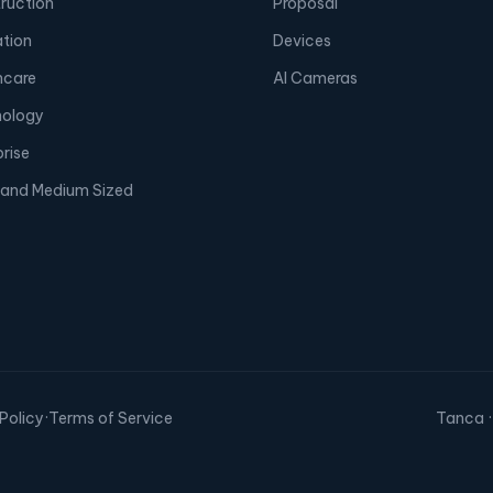
ruction
Proposal
tion
Devices
hcare
AI Cameras
ology
prise
 and Medium Sized
Policy
·
Terms of Service
Tanca ·