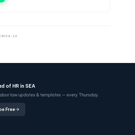
tanca.io
d of HR in SEA
, labor law updates & templates — every Thursday.
be Free