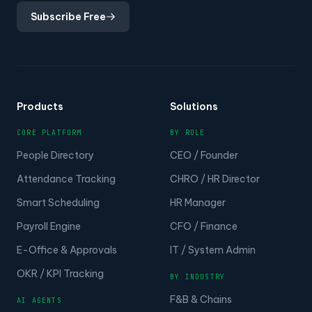
Subscribe Free
Products
Solutions
CORE PLATFORM
BY ROLE
People Directory
CEO / Founder
Attendance Tracking
CHRO / HR Director
Smart Scheduling
HR Manager
Payroll Engine
CFO / Finance
E-Office & Approvals
IT / System Admin
OKR / KPI Tracking
BY INDUSTRY
F&B & Chains
AI AGENTS