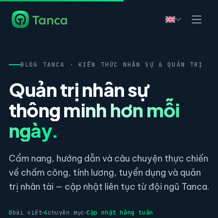
BLOG TANCA · KIẾN THỨC NHÂN SỰ & QUẢN TRỊ
Quản trị nhân sự
thông minh hơn mỗi
ngày.
Cẩm nang, hướng dẫn và câu chuyện thực chiến
về chấm công, tính lương, tuyển dụng và quản
trị nhân tài — cập nhật liên tục từ đội ngũ Tanca.
0
bài viết
4
chuyên mục
Cập nhật hằng tuần