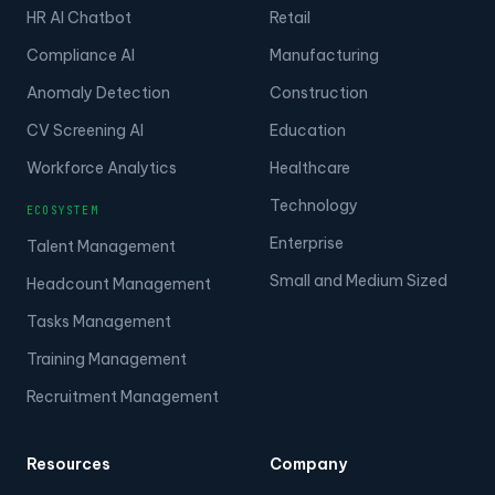
HR AI Chatbot
Retail
Compliance AI
Manufacturing
Anomaly Detection
Construction
CV Screening AI
Education
Workforce Analytics
Healthcare
Technology
ECOSYSTEM
Enterprise
Talent Management
Small and Medium Sized
Headcount Management
Tasks Management
Training Management
Recruitment Management
Resources
Company