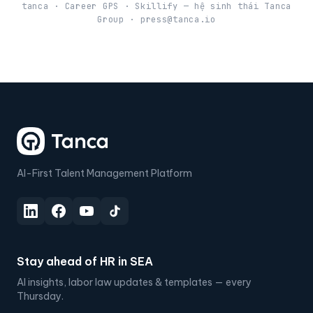
tanca · Career GPS · Skillify — hệ sinh thái Tanca
Group · press@tanca.io
AI-First Talent Management Platform
Stay ahead of HR in SEA
AI insights, labor law updates & templates — every
Thursday.