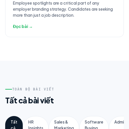
Employee spotlights are a critical part of any
employer branding strategy. Candidates are seeking
more than just a job description.
Đọc bài →
TOÀN BỘ BÀI VIẾT
Tất cả bài viết
Tất
HR
Sales &
Software
Adminis
cả
Insights
Marketing
Buying