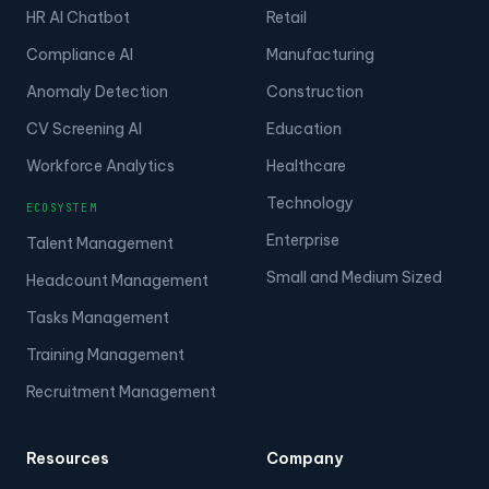
HR AI Chatbot
Retail
Compliance AI
Manufacturing
Anomaly Detection
Construction
CV Screening AI
Education
Workforce Analytics
Healthcare
Technology
ECOSYSTEM
Enterprise
Talent Management
Small and Medium Sized
Headcount Management
Tasks Management
Training Management
Recruitment Management
Resources
Company