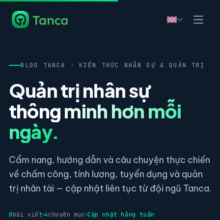
BLOG TANCA · KIẾN THỨC NHÂN SỰ & QUẢN TRỊ
Quản trị nhân sự
thông minh hơn mỗi
ngày.
Cẩm nang, hướng dẫn và câu chuyện thực chiến
về chấm công, tính lương, tuyển dụng và quản
trị nhân tài — cập nhật liên tục từ đội ngũ Tanca.
0
bài viết
4
chuyên mục
Cập nhật hằng tuần