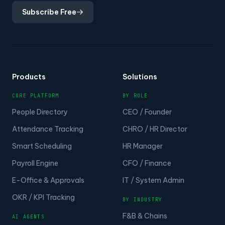
Subscribe Free
Products
Solutions
CORE PLATFORM
BY ROLE
People Directory
CEO / Founder
Attendance Tracking
CHRO / HR Director
Smart Scheduling
HR Manager
Payroll Engine
CFO / Finance
E-Office & Approvals
IT / System Admin
OKR / KPI Tracking
BY INDUSTRY
F&B & Chains
AI AGENTS