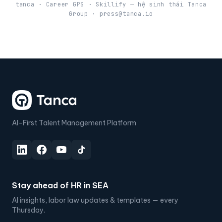
tanca · Career GPS · Skillify — hệ sinh thái Tanca
Group · press@tanca.io
AI-First Talent Management Platform
Stay ahead of HR in SEA
AI insights, labor law updates & templates — every
Thursday.