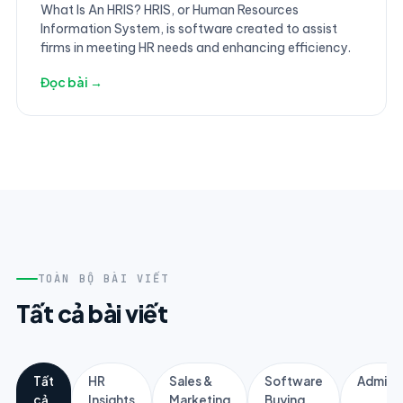
What Is An HRIS? HRIS, or Human Resources
Information System, is software created to assist
firms in meeting HR needs and enhancing efficiency.
Đọc bài →
TOÀN BỘ BÀI VIẾT
Tất cả bài viết
Tất
HR
Sales &
Software
Adminis
cả
Insights
Marketing
Buying