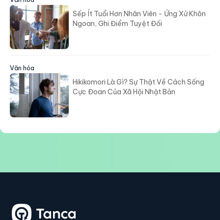
Văn hóa
Sếp Ít Tuổi Hơn Nhân Viên - Ứng Xử Khôn
Ngoan, Ghi Điểm Tuyệt Đối
Văn hóa
Hikikomori Là Gì? Sự Thật Về Cách Sống
Cực Đoan Của Xã Hội Nhật Bản