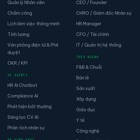
Quản lý Nhân viên
CEO / Founder
Chấm công
CHRO / Giám đốc Nhân sự
Lịch làm việc thông minh
HR Manager
Tính lương
CFO / Tài chính
Văn phòng điện tử & Phê
IT / Quản trị hệ thống
duyệt
THEO NGÀNH
OKR / KPI
F&B & Chuỗi
AI AGENTS
Bán lẻ
HR AI Chatbot
Sản xuất
Compliance AI
Xây dựng
Phát hiện bất thường
Giáo dục
Sàng lọc CV AI
Y tế
Phân tích nhân sự
Công nghệ