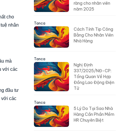
ràng cho nhân viên
năm 2025
hất cho
Tanca
í tuệ nhân
Cách Tính Tip Công
Bằng Cho Nhân Viên
Nhà Hàng
Tanca
cầu mà
Nghị Định
u với các
337/2025/NĐ-CP:
Tổng Quan Về Hợp
Đồng Lao Động Điện
Tử
ng đầu tư
 với các
Tanca
5 Lý Do Tại Sao Nhà
Hàng Cần Phần Mềm
HR Chuyên Biệt