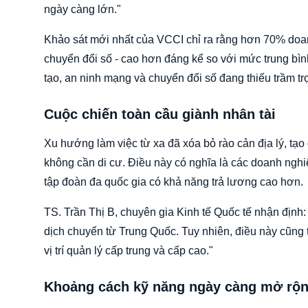
ngày càng lớn."
Khảo sát mới nhất của VCCI chỉ ra rằng hơn 70% doanh
chuyển đổi số - cao hơn đáng kể so với mức trung bình k
tạo, an ninh mạng và chuyển đổi số đang thiếu trầm tr
Cuộc chiến toàn cầu giành nhân tài
Xu hướng làm việc từ xa đã xóa bỏ rào cản địa lý, tạo
không cần di cư. Điều này có nghĩa là các doanh nghi
tập đoàn đa quốc gia có khả năng trả lương cao hơn.
TS. Trần Thị B, chuyên gia Kinh tế Quốc tế nhận định: 
dịch chuyển từ Trung Quốc. Tuy nhiên, điều này cũng tạ
vị trí quản lý cấp trung và cấp cao."
Khoảng cách kỹ năng ngày càng mở rộ