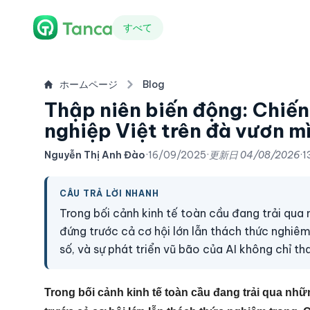
すべて
ホームページ
Blog
Thập niên biến động: Chiến
nghiệp Việt trên đà vươn m
Nguyễn Thị Anh Đào
·
16/09/2025
·
更新日
04/08/2026
·
1
CÂU TRẢ LỜI NHANH
Trong bối cảnh kinh tế toàn cầu đang trải qu
đứng trước cả cơ hội lớn lẫn thách thức nghiê
số, và sự phát triển vũ bão của AI không chỉ 
Trong bối cảnh kinh tế toàn cầu đang trải qua n