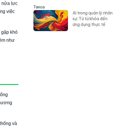
n nửa lực
Tanca
ng việc
AI trong quản lý nhân
sự: Từ từ khóa đến
ứng dụng thực tế
 gặp khó
mềm như
hống
phương
 thống và