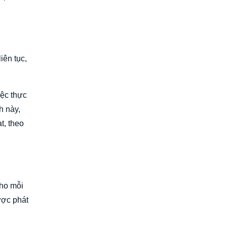
iên tục,
iệc thực
h này,
t, theo
cho mỗi
ược phát