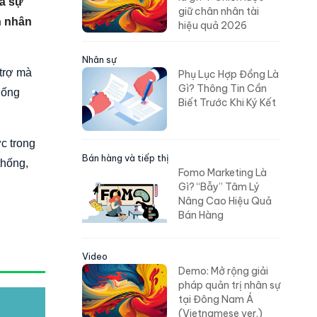
và sự
giữ chân nhân tài
n nhân
hiệu quả 2026
Nhân sự
trợ mà
Phụ Lục Hợp Đồng Là
Gì? Thông Tin Cần
hống
Biết Trước Khi Ký Kết
c trong
Bán hàng và tiếp thị
thống,
Fomo Marketing Là
Gì? “Bẫy” Tâm Lý
Nâng Cao Hiệu Quả
Bán Hàng
Video
Demo: Mở rộng giải
pháp quản trị nhân sự
tại Đông Nam Á
(Vietnamese ver.)