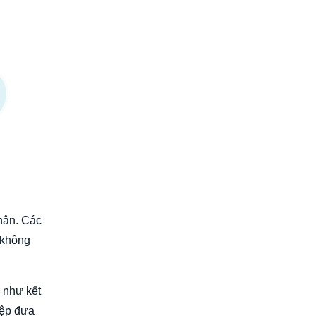
nhân. Các
 không
u như kết
iệp đưa