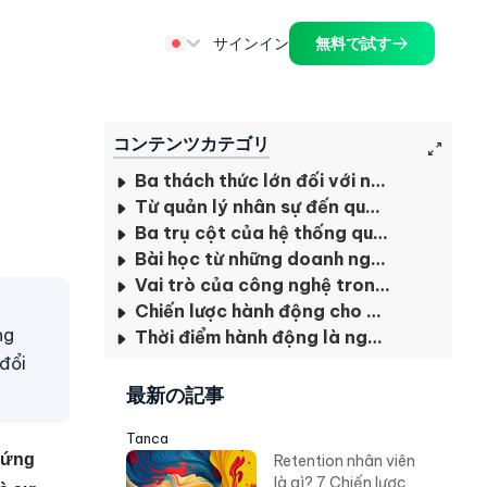
サインイン
無料で試す
コンテンツカテゴリ
Ba thách thức lớn đối với nguồn nhân lực Việt Nam
Từ quản lý nhân sự đến quản lý nhân tài chiến lược
Ba trụ cột của hệ thống quản lý nhân tài hiện đại
Bài học từ những doanh nghiệp tiên phong
Vai trò của công nghệ trong quản lý nhân tài hiện đại
Chiến lược hành động cho doanh nghiệp Việt Nam
ng
Thời điểm hành động là ngay bây giờ
 đổi
最新の記事
Tanca
đứng
Retention nhân viên
là gì? 7 Chiến lược