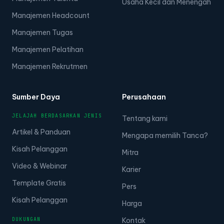
Manajemen Talenta
Usaha Kecil dan Menengah
Manajemen Headcount
Manajemen Tugas
Manajemen Pelatihan
Manajemen Rekrutmen
Sumber Daya
Perusahaan
JELAJAH BERDASARKAN JENIS
Tentang kami
Artikel & Panduan
Mengapa memilih Tanca?
Kisah Pelanggan
Mitra
Video & Webinar
Karier
Template Gratis
Pers
Kisah Pelanggan
Harga