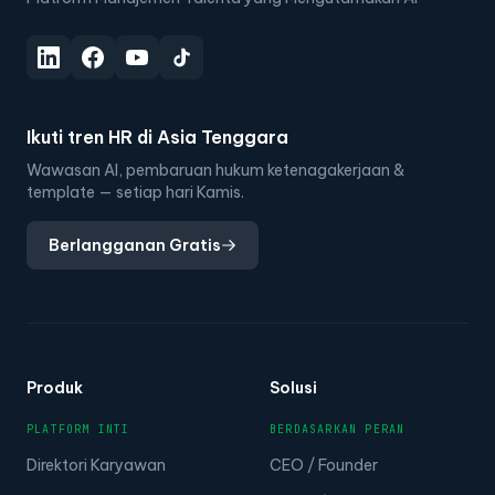
Platform Manajemen Talenta yang Mengutamakan AI
Ikuti tren HR di Asia Tenggara
Wawasan AI, pembaruan hukum ketenagakerjaan &
template — setiap hari Kamis.
Berlangganan Gratis
Produk
Solusi
PLATFORM INTI
BERDASARKAN PERAN
Direktori Karyawan
CEO / Founder