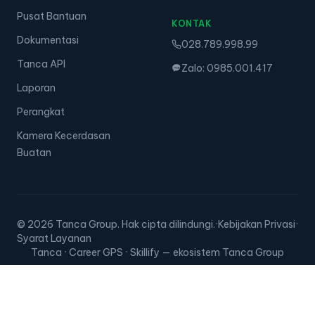
DUKUNGAN
Kontak
Pusat Bantuan
KONTAK
Dokumentasi
028.789.998.99
Tanca API
Zalo: 0985.001.417
Laporan
Perangkat
Kamera Kecerdasan
Buatan
© 2026 Tanca Group. Hak cipta dilindungi.
·
Kebijakan Privasi
·
Syarat Layanan
Tanca · Career GPS · Skillify — ekosistem Tanca Group