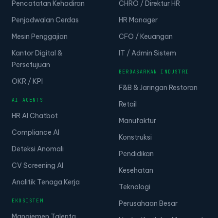
Pencatatan Kehadiran
CHRO / Direktur HR
Penjadwalan Cerdas
HR Manager
Mesin Penggajian
CFO / Keuangan
Kantor Digital &
IT / Admin Sistem
Persetujuan
BERDASARKAN INDUSTRI
OKR / KPI
F&B & Jaringan Restoran
AI AGENTS
Retail
HR AI Chatbot
Manufaktur
Compliance AI
Konstruksi
Deteksi Anomali
Pendidikan
CV Screening AI
Kesehatan
Analitik Tenaga Kerja
Teknologi
EKOSISTEM
Perusahaan Besar