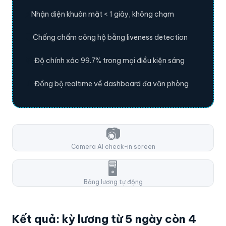
⚡
Nhận diện khuôn mặt < 1 giây, không chạm
🛡️
Chống chấm công hộ bằng liveness detection
🎯
Độ chính xác 99.7% trong mọi điều kiện sáng
📡
Đồng bộ realtime về dashboard đa văn phòng
📷
Camera AI check-in screen
🖥️
Bảng lương tự động
Kết quả: kỳ lương từ 5 ngày còn 4