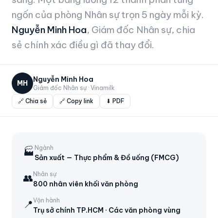
ngốn của phòng Nhân sự trọn 5 ngày mỗi kỳ.
Nguyễn Minh Hoa
, Giám đốc Nhân sự, chia
sẻ chính xác điều gì đã thay đổi.
Nguyễn Minh Hoa
MH
Giám đốc Nhân sự · Vinamilk
🔗 Chia sẻ
🔗 Copy link
⬇ PDF
Ngành
🏭
Sản xuất — Thực phẩm & Đồ uống (FMCG)
Nhân sự
👥
800 nhân viên khối văn phòng
Vận hành
📍
Trụ sở chính TP.HCM · Các văn phòng vùng