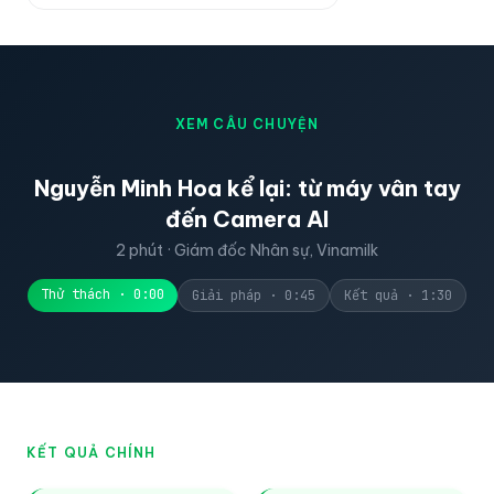
XEM CÂU CHUYỆN
02:14
📷
Nguyễn Minh Hoa kể lại: từ máy vân tay
đến Camera AI
Vinamilk — Camera AI check-in tại lễ tân
2 phút · Giám đốc Nhân sự, Vinamilk
Thử thách · 0:00
Giải pháp · 0:45
Kết quả · 1:30
KẾT QUẢ CHÍNH