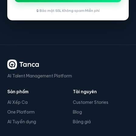
🔒 Bảo mật SSL
·
Không spam
·
Miễn phí
AI Talent Management Platform
Sản phẩm
Tài nguyên
AI Xếp Ca
Customer Stories
One Platform
Blog
AI Tuyển dụng
Bảng giá