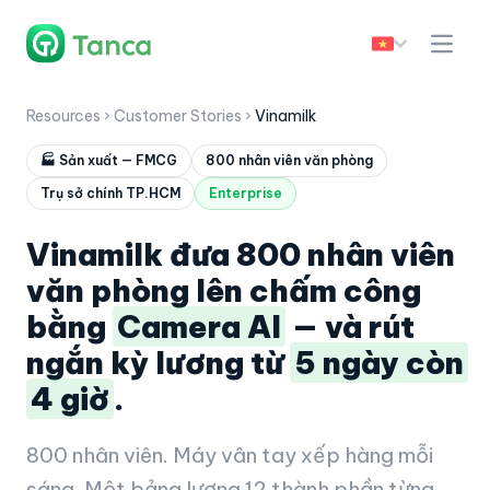
Resources
›
Customer Stories
›
Vinamilk
🏭 Sản xuất — FMCG
800 nhân viên văn phòng
Trụ sở chính TP.HCM
Enterprise
Vinamilk đưa 800 nhân viên
văn phòng lên chấm công
bằng
Camera AI
— và rút
ngắn kỳ lương từ
5 ngày còn
4 giờ
.
800 nhân viên. Máy vân tay xếp hàng mỗi
sáng. Một bảng lương 12 thành phần từng