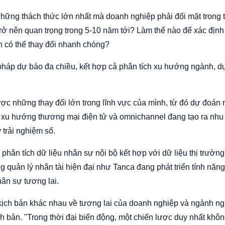
những thách thức lớn nhất mà doanh nghiệp phải đối mặt trong t
rở nên quan trọng trong 5-10 năm tới? Làm thế nào để xác định
nh có thể thay đổi nhanh chóng?
háp dự báo đa chiều, kết hợp cả phân tích xu hướng ngành, d
c những thay đổi lớn trong lĩnh vực của mình, từ đó dự đoán
ẻ, xu hướng thương mại điện tử và omnichannel đang tạo ra nh
 trải nghiệm số.
 phân tích dữ liệu nhân sự nội bộ kết hợp với dữ liệu thị trường
g quản lý nhân tài hiện đại như Tanca đang phát triển tính năng
ân sự tương lai.
ịch bản khác nhau về tương lai của doanh nghiệp và ngành ng
ch bản. "Trong thời đại biến động, một chiến lược duy nhất khô