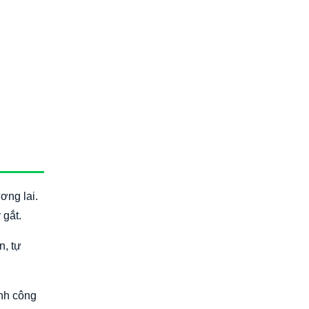
ương lai.
 gắt.
n, tự
ành công