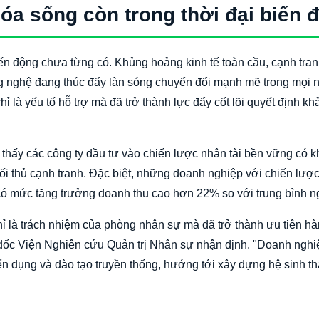
hóa sống còn trong thời đại biến 
n động chưa từng có. Khủng hoảng kinh tế toàn cầu, cạnh tra
ng nghệ đang thúc đẩy làn sóng chuyển đổi mạnh mẽ trong mọi 
ỉ là yếu tố hỗ trợ mà đã trở thành lực đẩy cốt lõi quyết định k
thấy các công ty đầu tư vào chiến lược nhân tài bền vững có 
i thủ cạnh tranh. Đặc biệt, những doanh nghiệp với chiến lược
h có mức tăng trưởng doanh thu cao hơn 22% so với trung bình n
chỉ là trách nhiệm của phòng nhân sự mà đã trở thành ưu tiên h
đốc Viện Nghiên cứu Quản trị Nhân sự nhận định. "Doanh nghi
ển dụng và đào tạo truyền thống, hướng tới xây dựng hệ sinh th