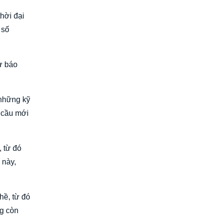
hời đại
 số
ự báo
 những kỹ
u cầu mới
, từ đó
 này,
hề, từ đó
ng còn