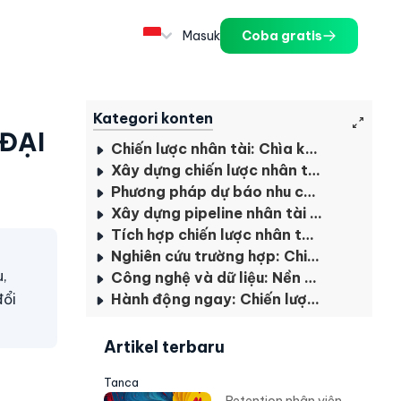
Masuk
Coba gratis
Kategori konten
ĐẠI
Chiến lược nhân tài: Chìa khóa sống còn trong thời đại biến động
Xây dựng chiến lược nhân tài bền vững: Bốn yếu tố cốt lõi
Phương pháp dự báo nhu cầu nhân tài
Xây dựng pipeline nhân tài và kế hoạch kế nhiệm hiệu quả
Tích hợp chiến lược nhân tài với mục tiêu phát triển bền vững
Nghiên cứu trường hợp: Chiến lược nhân tài dài hạn của FPT
,
Công nghệ và dữ liệu: Nền tảng cho chiến lược nhân tài hiệu quả
đổi
Hành động ngay: Chiến lược xây dựng nhân tài bền vững
Artikel terbaru
Tanca