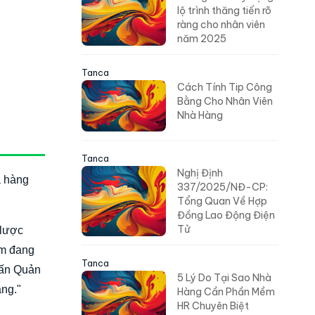
lộ trình thăng tiến rõ
ràng cho nhân viên
năm 2025
Tanca
Cách Tính Tip Công
Bằng Cho Nhân Viên
Nhà Hàng
Tanca
Nghị Định
a hàng
337/2025/NĐ-CP:
Tổng Quan Về Hợp
Đồng Lao Động Điện
Tử
 lược
am đang
Tanca
vấn Quản
5 Lý Do Tại Sao Nhà
ăng."
Hàng Cần Phần Mềm
HR Chuyên Biệt