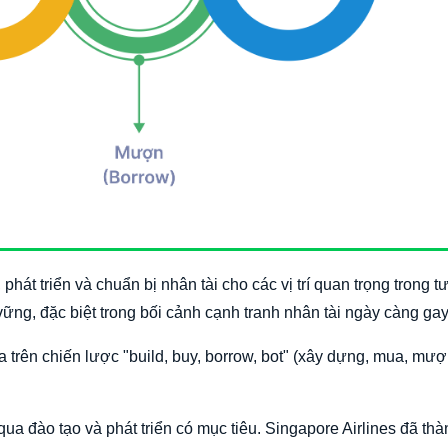
 phát triển và chuẩn bị nhân tài cho các vị trí quan trọng trong t
vững, đặc biệt trong bối cảnh cạnh tranh nhân tài ngày càng gay
 trên chiến lược "build, buy, borrow, bot" (xây dựng, mua, mượ
g qua đào tạo và phát triển có mục tiêu. Singapore Airlines đã th