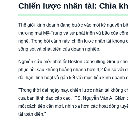
Chiến lược nhân tài: Chìa k
Thế giới kinh doanh đang bước vào một kỷ nguyên biế
thương mại Mỹ-Trung và sự phát triển vũ bão của cô
nghề. Trong bối cảnh này, chiến lược nhân tài không ch
sống sót và phát triển của doanh nghiệp.
Nghiên cứu mới nhất từ Boston Consulting Group cho 
phục hồi sau khủng hoảng nhanh hơn 4,2 lần so với đố
dài hạn, linh hoạt và gắn kết với mục tiêu kinh doan
"Trong thời đại ngày nay, chiến lược nhân tài không 
của ban lãnh đạo cấp cao," TS. Nguyễn Văn A, Giám 
một cách tiếp cận mới, nhìn xa hơn các hoạt động tuy
tài toàn diện."