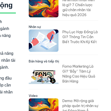
Retention nhân viên
động
là gì? 7 Chiến lược
giữ chân nhân tài
hiệu quả 2026
nh
Nhân sự
ngành
Phụ Lục Hợp Đồng Là
hả năng
Gì? Thông Tin Cần
Biết Trước Khi Ký Kết
khả năng
 nhân tài
Bán hàng và tiếp thị
Fomo Marketing Là
gành.
Gì? “Bẫy” Tâm Lý
Nâng Cao Hiệu Quả
àng đầu
Bán Hàng
ệp cần
ái nhân
Video
Demo: Mở rộng giải
pháp quản trị nhân sự
tại Đông Nam Á