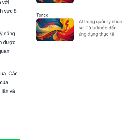
h với
nh vực ô
Tanca
AI trong quản lý nhân
sự: Từ từ khóa đến
kỹ năng
ứng dụng thực tế
ần được
 quan
qua. Các
 của
 lần và