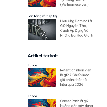
(Vietnamese ver.)
Bán hàng và tiếp thị
Hiệu Ứng Domino Là
Gì? Nguyên Tắc,
Cách Áp Dụng Và
Những Bài Học Giá Trị
Artikel terkait
Tanca
Retention nhân viên
là gì? 7 Chiến lược
giữ chân nhân tài
hiệu quả 2026
Tanca
Career Path là gì?
Hướng dẫn xây dựng