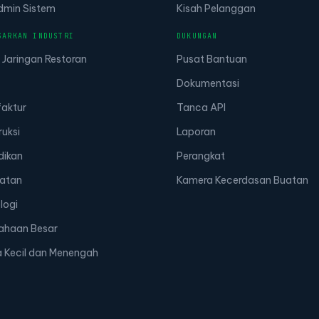
Admin Sistem
Kisah Pelanggan
SARKAN INDUSTRI
DUKUNGAN
 Jaringan Restoran
Pusat Bantuan
Dokumentasi
aktur
Tanca API
ruksi
Laporan
dikan
Perangkat
atan
Kamera Kecerdasan Buatan
logi
ahaan Besar
 Kecil dan Menengah