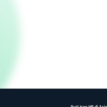
Ikuti tren HR di As