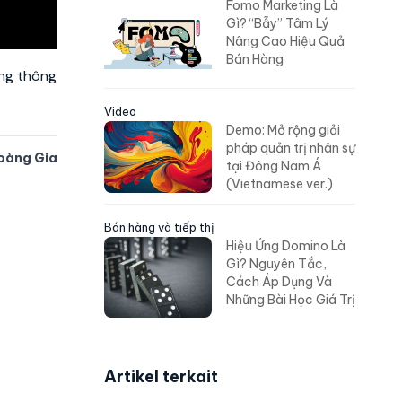
Fomo Marketing Là
Gì? “Bẫy” Tâm Lý
Nâng Cao Hiệu Quả
Bán Hàng
ợng thông
Video
Demo: Mở rộng giải
pháp quản trị nhân sự
oàng Gia
tại Đông Nam Á
(Vietnamese ver.)
Bán hàng và tiếp thị
Hiệu Ứng Domino Là
Gì? Nguyên Tắc,
Cách Áp Dụng Và
Những Bài Học Giá Trị
Artikel terkait