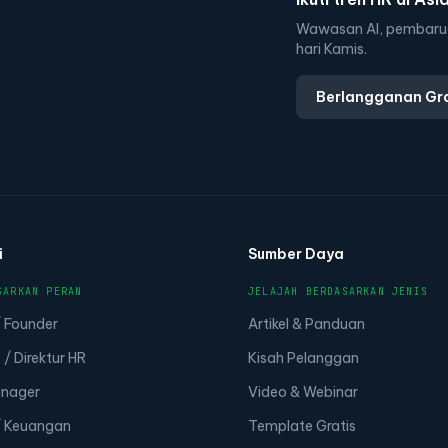
Wawasan AI, pembarua
hari Kamis.
Berlangganan Gra
i
Sumber Daya
SARKAN PERAN
JELAJAH BERDASARKAN JENIS
 Founder
Artikel & Panduan
/ Direktur HR
Kisah Pelanggan
nager
Video & Webinar
 Keuangan
Template Gratis