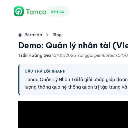
Semua
Beranda
Blog
Demo: Quản lý nhân tài (Vi
Trần Hoàng Gia
·
15/05/2026
·
Tanggal pembaruan
04/0
CÂU TRẢ LỜI NHANH
Tanca Quản Lý Nhân Tài là giải pháp giúp doanh
lượng thông qua hệ thống quản trị tập trung và h