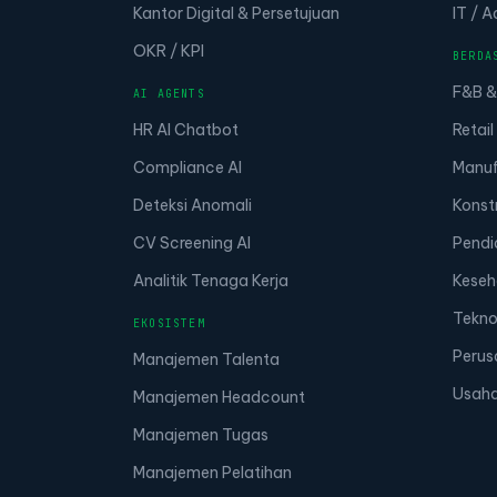
Kantor Digital & Persetujuan
IT / 
OKR / KPI
BERDA
F&B &
AI AGENTS
HR AI Chatbot
Retail
Compliance AI
Manuf
Deteksi Anomali
Konst
CV Screening AI
Pendi
Analitik Tenaga Kerja
Keseh
Tekno
EKOSISTEM
Perus
Manajemen Talenta
Usaha
Manajemen Headcount
Manajemen Tugas
Manajemen Pelatihan