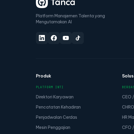
Platform Manajemen Talenta yang
Mengutamakan AI
Produk
Solus
PLATFORM INTI
BERDA
Direktori Karyawan
CEO /
Pencatatan Kehadiran
CHRO 
Penjadwalan Cerdas
HR Ma
Mesin Penggajian
CFO /