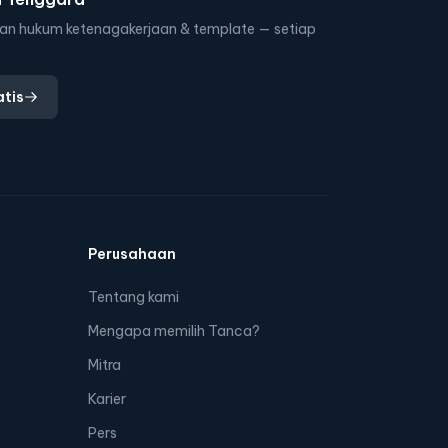
n hukum ketenagakerjaan & template — setiap
tis
Perusahaan
Tentang kami
Mengapa memilih Tanca?
Mitra
Karier
Pers