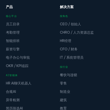
产品
解决方案
核心平台
按角色
员工目录
CEO / 创始人
考勤管理
CHRO / 人力资源总监
智能排班
HR经理
薪资引擎
CFO / 财务
电子办公与审批
IT / 系统管理员
OKR / KPI追踪
按行业
餐饮与连锁
AI智能体
HR AI聊天机器人
零售
合规AI
制造业
异常检测
建筑
简历筛选AI
教育