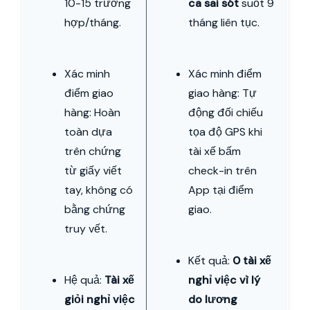
10-15 trường
ca sai sót
suốt 9
hợp/tháng.
tháng liên tục.
Xác minh
Xác minh điểm
điểm giao
giao hàng: Tự
hàng: Hoàn
động đối chiếu
toàn dựa
tọa độ GPS khi
trên chứng
tài xế bấm
từ giấy viết
check-in trên
tay, không có
App tại điểm
bằng chứng
giao.
truy vết.
Kết quả:
0 tài xế
Hệ quả:
Tài xế
nghỉ việc vì lý
giỏi nghỉ việc
do lương