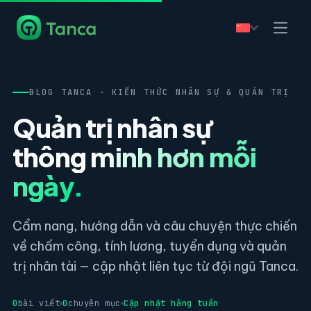
BLOG TANCA · KIẾN THỨC NHÂN SỰ & QUẢN TRỊ
Quản trị nhân sự
thông minh hơn mỗi
ngày.
Cẩm nang, hướng dẫn và câu chuyện thực chiến
về chấm công, tính lương, tuyển dụng và quản
trị nhân tài — cập nhật liên tục từ đội ngũ Tanca.
0
bài viết
0
chuyên mục
Cập nhật hằng tuần