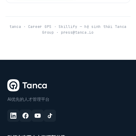
tanca · Career GPS · Skillify — hệ sinh thái Tanca
Group · press@tanca.io
AI优先的人才管理平台