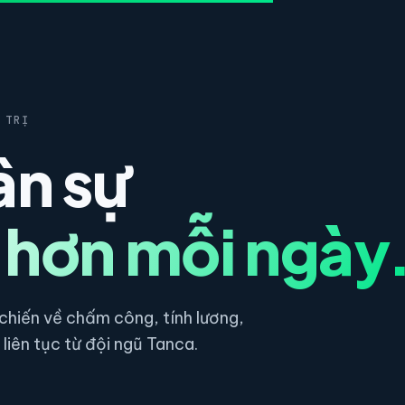
 TRỊ
ân sự
 hơn mỗi ngày
hiến về chấm công, tính lương,
liên tục từ đội ngũ Tanca.