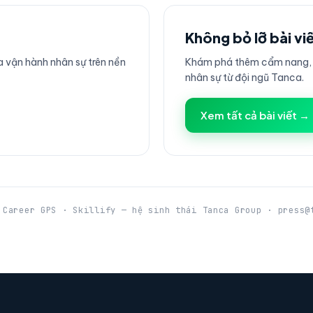
Không bỏ lỡ bài vi
 vận hành nhân sự trên nền
Khám phá thêm cẩm nang, h
nhân sự từ đội ngũ Tanca.
Xem tất cả bài viết →
 Career GPS · Skillify — hệ sinh thái Tanca Group · press@