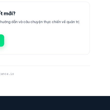
ết mới?
ướng dẫn và câu chuyện thực chiến về quản trị
tanca.io