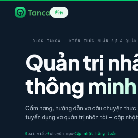
所有
BLOG TANCA · KIẾN THỨC NHÂN SỰ & QUẢN
Quản trị nh
thông minh
Cẩm nang, hướng dẫn và câu chuyện thực c
tuyển dụng và quản trị nhân tài — cập nhật 
0
bài viết
0
chuyên mục
Cập nhật hằng tuần