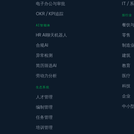
电子办公与审批
IT /
OKR / KPI追踪
按行业
餐饮
AI智能体
HR AI聊天机器人
零售
合规AI
制造
异常检测
建筑
简历筛选AI
教育
劳动力分析
医疗
科技
生态系统
企业
人才管理
中小
编制管理
任务管理
培训管理