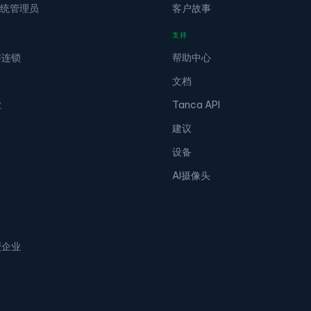
 系统管理员
客户故事
支持
与连锁
帮助中心
文档
业
Tanca API
建议
设备
AI摄像头
型企业