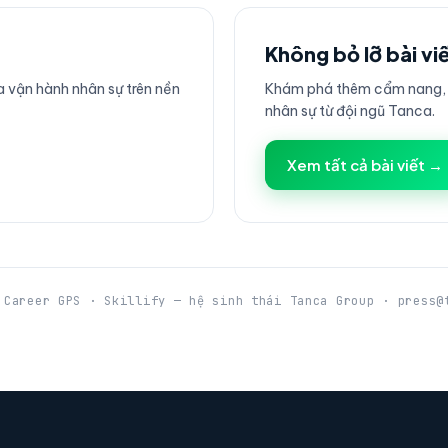
Không bỏ lỡ bài vi
 vận hành nhân sự trên nền
Khám phá thêm cẩm nang, h
nhân sự từ đội ngũ Tanca.
Xem tất cả bài viết →
 Career GPS · Skillify — hệ sinh thái Tanca Group · press@