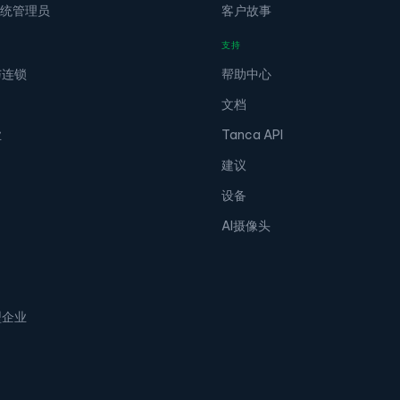
 系统管理员
客户故事
支持
与连锁
帮助中心
文档
业
Tanca API
建议
设备
AI摄像头
型企业