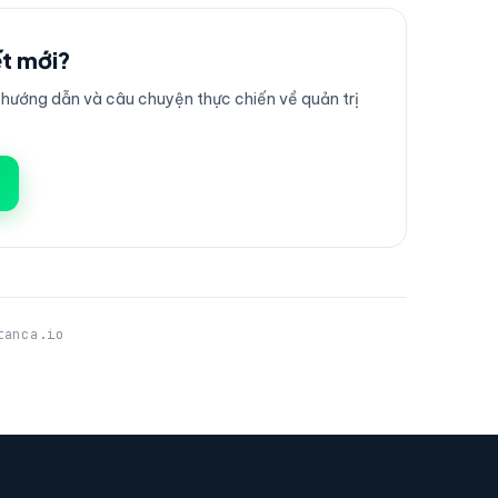
ết mới?
ướng dẫn và câu chuyện thực chiến về quản trị
tanca.io