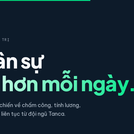
 TRỊ
ân sự
 hơn mỗi ngày
hiến về chấm công, tính lương,
liên tục từ đội ngũ Tanca.