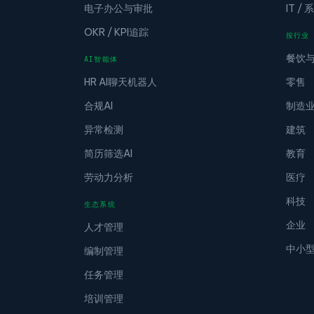
电子办公与审批
IT /
OKR / KPI追踪
按行业
餐饮
AI智能体
HR AI聊天机器人
零售
合规AI
制造
异常检测
建筑
简历筛选AI
教育
劳动力分析
医疗
科技
生态系统
企业
人才管理
中小
编制管理
任务管理
培训管理