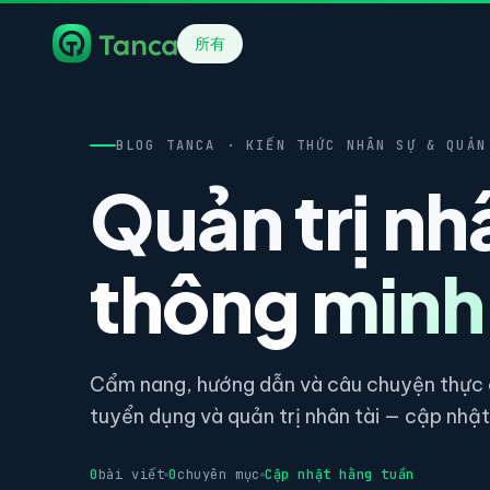
所有
BLOG TANCA · KIẾN THỨC NHÂN SỰ & QUẢN
Quản trị nh
thông minh
Cẩm nang, hướng dẫn và câu chuyện thực c
tuyển dụng và quản trị nhân tài — cập nhật 
0
bài viết
0
chuyên mục
Cập nhật hằng tuần