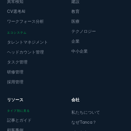
異常検知
建設
CV選考AI
教育
ワークフォース分析
医療
テクノロジー
エコシステム
企業
タレントマネジメント
中小企業
ヘッドカウント管理
タスク管理
研修管理
採用管理
リソース
会社
タイプ別に見る
私たちについて
記事とガイド
なぜTanca？
顧客事例