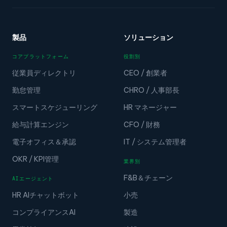
製品
ソリューション
コアプラットフォーム
役割別
従業員ディレクトリ
CEO / 創業者
勤怠管理
CHRO / 人事部長
スマートスケジューリング
HR マネージャー
給与計算エンジン
CFO / 財務
電子オフィス＆承認
IT / システム管理者
OKR / KPI管理
業界別
F&B＆チェーン
AIエージェント
HR AIチャットボット
小売
コンプライアンスAI
製造