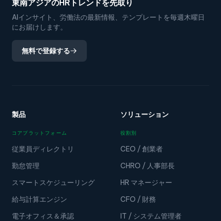
東南アジアのHRトレンドを先取り
AIインサイト、労働法の最新情報、テンプレートを毎週木曜日
にお届けします。
無料で登録する
製品
ソリューション
コアプラットフォーム
役割別
従業員ディレクトリ
CEO / 創業者
勤怠管理
CHRO / 人事部長
スマートスケジューリング
HR マネージャー
給与計算エンジン
CFO / 財務
電子オフィス＆承認
IT / システム管理者