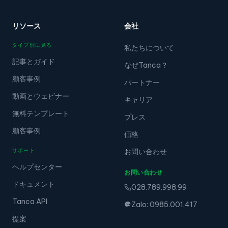
リソース
会社
タイプ別に見る
私たちについて
記事とガイド
なぜTanca？
顧客事例
パートナー
動画とウェビナー
キャリア
無料テンプレート
プレス
顧客事例
価格
サポート
お問い合わせ
ヘルプセンター
お問い合わせ
ドキュメント
028.789.998.99
Tanca API
Zalo: 0985.001.417
提案