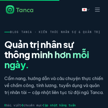
BLOG TANCA · KIẾN THỨC NHÂN SỰ & QUẢN TRỊ
Quản trị nhân sự
thông minh hơn mỗi
ngày.
Cẩm nang, hướng dẫn và câu chuyện thực chiến
về chấm công, tính lương, tuyển dụng và quản
trị nhân tài — cập nhật liên tục từ đội ngũ Tanca.
0
bài viết
0
chuyên mục
Cập nhật hằng tuần