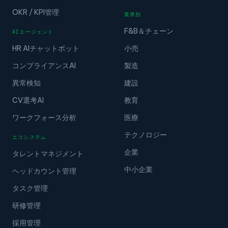
OKR / KPI管理
業界別
F&B＆チェーン
AIエージェント
HR AIチャットボット
小売
コンプライアンスAI
製造
異常検知
建設
CV選考AI
教育
ワークフォース分析
医療
テクノロジー
エコシステム
企業
タレントマネジメント
中小企業
ヘッドカウント管理
タスク管理
研修管理
採用管理