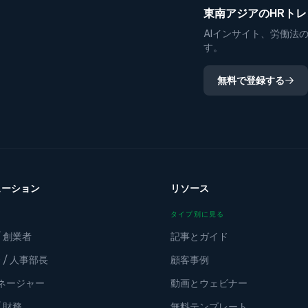
東南アジアのHRト
AIインサイト、労働法
す。
無料で登録する
ューション
リソース
タイプ別に見る
/ 創業者
記事とガイド
 / 人事部長
顧客事例
マネージャー
動画とウェビナー
/ 財務
無料テンプレート