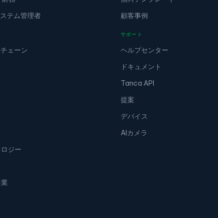
/ システム管理者
顧客事例
サポート
＆チェーン
ヘルプセンター
ドキュメント
Tanca API
提案
デバイス
AIカメラ
ノロジー
企業