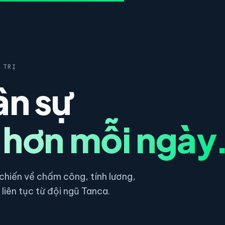
 TRỊ
ân sự
 hơn mỗi ngày
hiến về chấm công, tính lương,
liên tục từ đội ngũ Tanca.