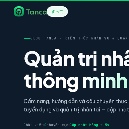
すべて
BLOG TANCA · KIẾN THỨC NHÂN SỰ & QUẢN
Quản trị nh
thông minh
Cẩm nang, hướng dẫn và câu chuyện thực c
tuyển dụng và quản trị nhân tài — cập nhật 
0
bài viết
0
chuyên mục
Cập nhật hằng tuần