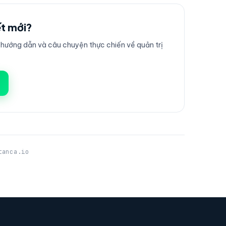
ết mới?
ướng dẫn và câu chuyện thực chiến về quản trị
tanca.io