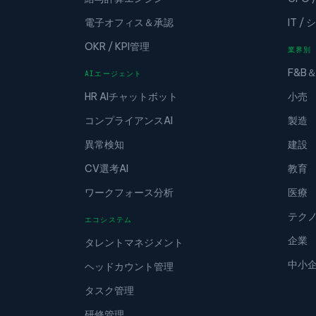
電子オフィス＆承認
IT 
OKR / KPI管理
業界別
F&B
AIエージェント
HR AIチャットボット
小売
コンプライアンスAI
製造
異常検知
建設
CV選考AI
教育
ワークフォース分析
医療
テク
エコシステム
企業
タレントマネジメント
中小
ヘッドカウント管理
タスク管理
研修管理