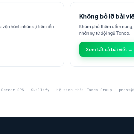
Không bỏ lỡ bài vi
 vận hành nhân sự trên nền
Khám phá thêm cẩm nang, h
nhân sự từ đội ngũ Tanca.
Xem tất cả bài viết →
 Career GPS · Skillify — hệ sinh thái Tanca Group · press@