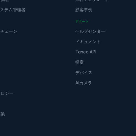
/ システム管理者
顧客事例
サポート
＆チェーン
ヘルプセンター
ドキュメント
Tanca API
提案
デバイス
AIカメラ
ノロジー
企業