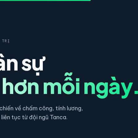
 TRỊ
ân sự
 hơn mỗi ngày
hiến về chấm công, tính lương,
liên tục từ đội ngũ Tanca.