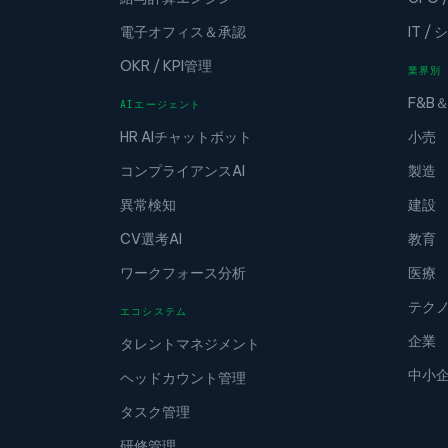
電子オフィス＆承認
IT 
OKR / KPI管理
業界別
F&B
AIエージェント
HR AIチャットボット
小売
コンプライアンスAI
製造
異常検知
建設
CV選考AI
教育
ワークフォース分析
医療
テク
エコシステム
企業
タレントマネジメント
中小
ヘッドカウント管理
タスク管理
研修管理