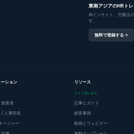
東南アジアのHRト
AIインサイト、労働法
す。
無料で登録する
ューション
リソース
タイプ別に見る
/ 創業者
記事とガイド
 / 人事部長
顧客事例
マネージャー
動画とウェビナー
/ 財務
無料テンプレート