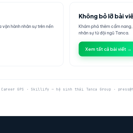
Không bỏ lỡ bài vi
 vận hành nhân sự trên nền
Khám phá thêm cẩm nang, h
nhân sự từ đội ngũ Tanca.
Xem tất cả bài viết →
 Career GPS · Skillify — hệ sinh thái Tanca Group · press@