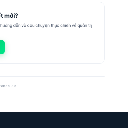
ết mới?
ướng dẫn và câu chuyện thực chiến về quản trị
tanca.io