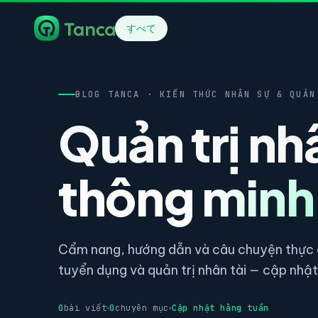
すべて
BLOG TANCA · KIẾN THỨC NHÂN SỰ & QUẢN
Quản trị nh
thông minh
Cẩm nang, hướng dẫn và câu chuyện thực c
tuyển dụng và quản trị nhân tài — cập nhật 
0
bài viết
0
chuyên mục
Cập nhật hằng tuần