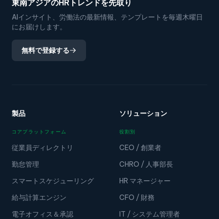
東南アジアのHRトレンドを先取り
AIインサイト、労働法の最新情報、テンプレートを毎週木曜日
にお届けします。
無料で登録する
製品
ソリューション
コアプラットフォーム
役割別
従業員ディレクトリ
CEO / 創業者
勤怠管理
CHRO / 人事部長
スマートスケジューリング
HR マネージャー
給与計算エンジン
CFO / 財務
電子オフィス＆承認
IT / システム管理者