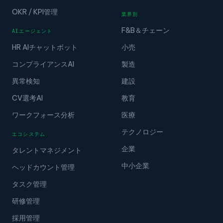
OKR / KPI管理
業界別
F&B＆チェーン
AIエージェント
HR AIチャットボット
小売
コンプライアンスAI
製造
異常検知
建設
CV選考AI
教育
ワークフォース分析
医療
テクノロジー
エコシステム
企業
タレントマネジメント
中小企業
ヘッドカウント管理
タスク管理
研修管理
採用管理