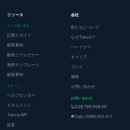
リソース
会社
タイプ別に見る
私たちについて
記事とガイド
なぜTanca？
顧客事例
パートナー
動画とウェビナー
キャリア
無料テンプレート
プレス
顧客事例
価格
サポート
お問い合わせ
ヘルプセンター
お問い合わせ
ドキュメント
028.789.998.99
Tanca API
Zalo: 0985.001.417
提案