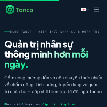
BLOG TANCA · KIẾN THỨC NHÂN SỰ & QUẢN TRỊ
Quản trị nhân sự
thông minh hơn mỗi
ngày.
Cẩm nang, hướng dẫn và câu chuyện thực chiến
về chấm công, tính lương, tuyển dụng và quản
trị nhân tài — cập nhật liên tục từ đội ngũ Tanca.
0
bài viết
0
chuyên mục
Cập nhật hằng tuần