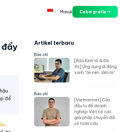
Masuk
Coba gratis
Artikel terbaru
c đẩy
Báo chí
[Báo Kinh tế & Đô
thị] Ứng dụng di động
xanh “ăn nên, làm ra”
 hậu
Báo chí
áp để
[Vietnamnet] Cần
đầu tư để doanh
nghiệp Việt có các
giải pháp chuyển đổi
số toàn cầu
hậu