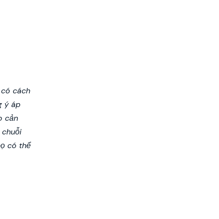
 có cách
g ý áp
o cản
 chuỗi
họ có thể