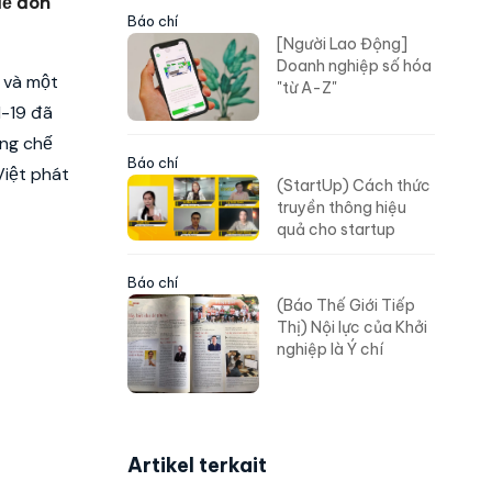
để đón
Báo chí
[Người Lao Động]
Doanh nghiệp số hóa
 và một
"từ A-Z"
d-19 đã
ống chế
Báo chí
Việt phát
(StartUp) Cách thức
truyền thông hiệu
quả cho startup
Báo chí
(Báo Thế Giới Tiếp
Thị) Nội lực của Khởi
nghiệp là Ý chí
Artikel terkait