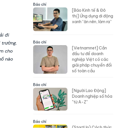
Báo chí
[Báo Kinh tế & Đô
thị] Ứng dụng di động
xanh “ăn nên, làm ra”
ải đi
Báo chí
 trường.
[Vietnamnet] Cần
ẩm cho
đầu tư để doanh
hố nào
nghiệp Việt có các
giải pháp chuyển đổi
số toàn cầu
Báo chí
[Người Lao Động]
Doanh nghiệp số hóa
"từ A-Z"
Báo chí
(StartUp) Cách thức