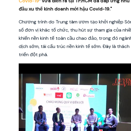
Covid-19
” vừa diễn ra tại TP.HCM đã đáp ứng nhu 
đầu xu thế kinh doanh mới hậu Covid-19."
Chương trình do Trung tâm ươm tạo khởi nghiệp Sôn
số đơn vị khác tổ chức, thu hút sự tham gia của nhi
khiến nền kinh tế toàn cầu chao đảo, trong đó ngàn
dịch sớm, tái cấu trúc nền kinh tế sớm. Đây là thách
triển đột phá.