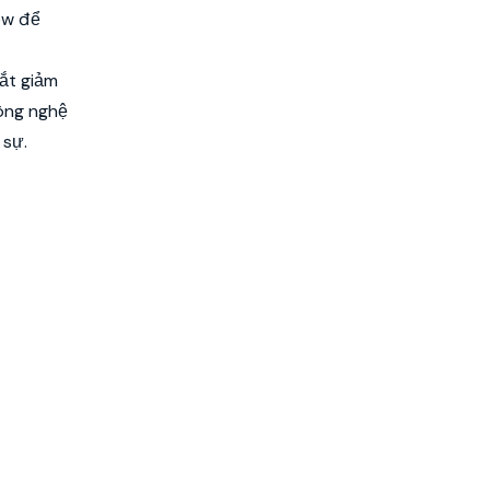
ew để
cắt giảm
công nghệ
 sự.