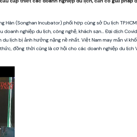
cầu cấp thiết các doanh nghiệp du lịch, cần có giải pháp 
g Hàn (Songhan Incubator) phối hợp cùng sở Du lịch TP.HCM
ều doanh nghiệp du lịch, công nghệ, khách sạn… Đại dịch Covi
h du lịch bị ảnh hưởng nặng nề nhất. Việt Nam may mắn vì kh
 thức, đồng thời cũng là cơ hội cho các doanh nghiệp du lịch 